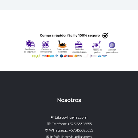
Nosotros
☛ Librosyhuellas.com
☏ Teléfono: +573153325555
✆ Whatsapp: +573153325555
✉ info@librosyhuellas.com