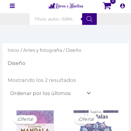
Ir
al
Búsqueda
contenido
de
productos
Inicio
/
Artes y fotografía
/ Diseño
Diseño
Ordenado
Mostrando los 2 resultados
por
los
últimos
¡Oferta!
¡Oferta!