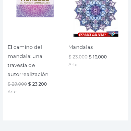
El camino del
Mandalas
mandala: una
El
El
$
23.000
$
16.000
precio
precio
Arte
travesía de
original
actual
era:
es:
autorrealización
$ 23.000.
$ 16.000.
El
El
$
29.000
$
23.200
precio
precio
Arte
original
actual
era:
es:
$ 29.000.
$ 23.200.