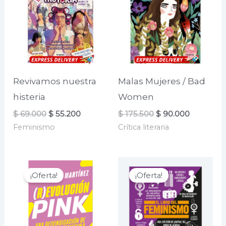
Revivamos nuestra
Malas Mujeres / Bad
histeria
Women
El
El
El
El
$
69.000
$
55.200
$
175.500
$
90.000
precio
precio
precio
precio
Feminismo
Crítica literaria
original
actual
original
actual
era:
es:
era:
es:
$ 69.000.
$ 55.200.
$ 175.500.
$ 90.000.
¡Oferta!
¡Oferta!