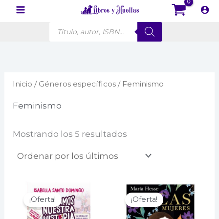
Ir
al
Búsqueda
contenido
de
productos
Inicio
/
Géneros específicos
/ Feminismo
Feminismo
Ordenado
Mostrando los 5 resultados
por
los
últimos
¡Oferta!
¡Oferta!