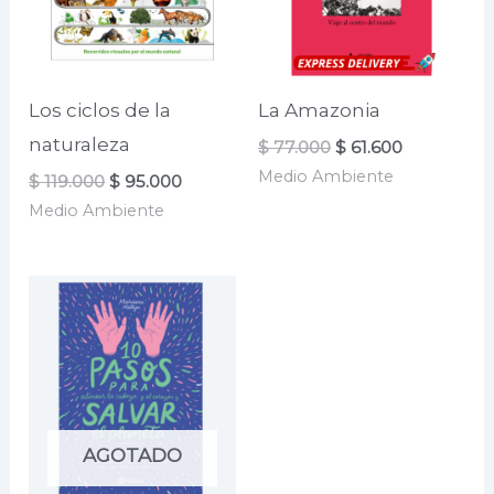
Los ciclos de la
La Amazonia
naturaleza
El
El
$
77.000
$
61.600
precio
precio
Medio Ambiente
El
El
$
119.000
$
95.000
original
actual
precio
precio
era:
es:
Medio Ambiente
original
actual
$ 77.000.
$ 61.600.
era:
es:
$ 119.000.
$ 95.000.
AGOTADO