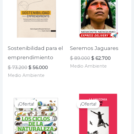
Sostenibilidad para el
Seremos Jaguares
emprendimiento
El
El
$
89.000
$
62.700
precio
precio
Medio Ambiente
El
El
$
73.200
$
56.000
original
actual
precio
precio
era:
es:
Medio Ambiente
original
actual
$ 89.000.
$ 62.700.
era:
es:
$ 73.200.
$ 56.000.
¡Oferta!
¡Oferta!