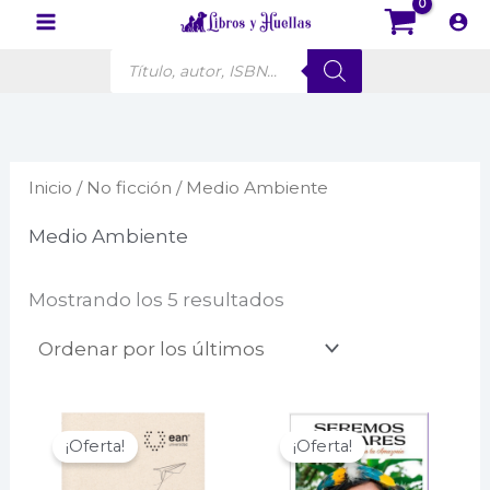
Ir
al
Búsqueda
contenido
de
productos
Inicio
/
No ficción
/ Medio Ambiente
Medio Ambiente
Ordenado
Mostrando los 5 resultados
por
los
últimos
¡Oferta!
¡Oferta!