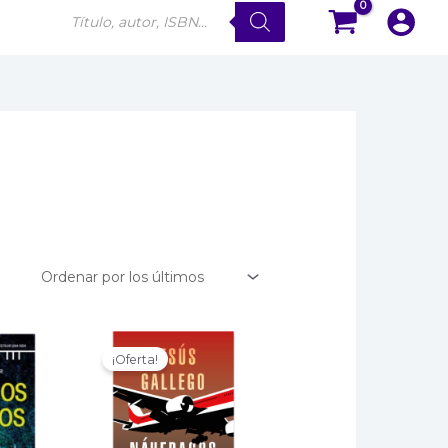
Búsqueda
de
productos
¡Oferta!