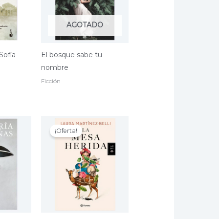
AGOTADO
Sofía
El bosque sabe tu
nombre
El
precio
Ficción
actual
es:
.
$ 55.200.
¡Oferta!