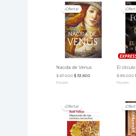
¡Oferta!
¡Ofert
Nacida de Venus
El círculo
El
El
$
67.000
$
53.600
$
99.000
precio
precio
Ficción
Ficción
original
actual
era:
es:
$ 67.000.
$ 53.600.
¡Oferta!
¡Ofert