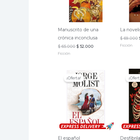
Manuscrito de una
La noveli
crónica inconclusa
$
69.000
Ficción
El
El
$
65.000
$
52.000
precio
precio
Ficción
original
actual
era:
es:
$ 65.000.
$ 52.000.
¡Oferta!
¡Ofert
El español
Desfibril