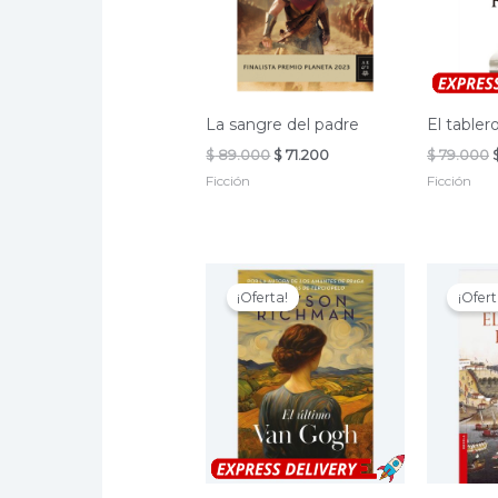
La sangre del padre
El tabler
El
El
E
$
89.000
$
71.200
$
79.000
precio
precio
Ficción
Ficción
original
actual
era:
es:
$ 89.000.
$ 71.200.
¡Oferta!
¡Ofert