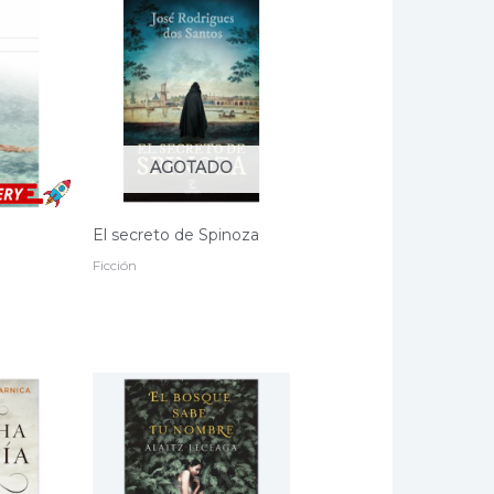
AGOTADO
El secreto de Spinoza
El
0
Ficción
precio
actual
es:
.
$ 44.000.