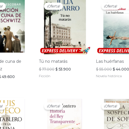
a!
¡Oferta!
¡Oferta!
de cuna de
Tú no matarás
Las huérfanas
tz
El
El
El
$
77.000
$
53.900
$
55.000
$
44.00
precio
precio
precio
Ficción
Novela histórica
l
El
$
49.600
original
actual
original
precio
precio
era:
es:
era:
original
actual
$ 77.000.
$ 53.900.
$ 55.000
era:
es:
$ 62.000.
$ 49.600.
a!
¡Oferta!
¡Oferta!