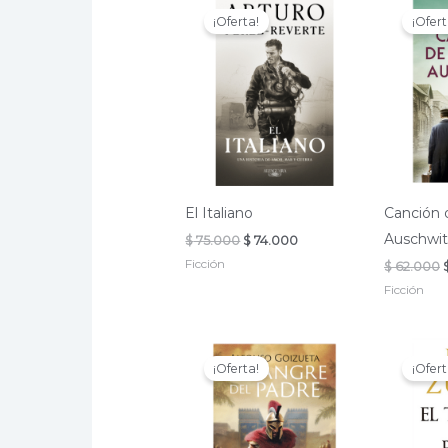
¡Oferta!
¡Ofert
El Italiano
Canción 
Auschwi
El
El
$
75.000
$
74.000
precio
precio
Ficción
E
$
62.000
original
actual
era:
es:
Ficción
$ 75.000.
$ 74.000.
¡Oferta!
¡Ofert