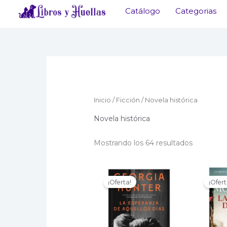
Ir
Catálogo
Categorias
al
contenido
Inicio
/
Ficción
/ Novela histórica
Novela histórica
Ordenad
Mostrando los 64 resultados
por
los
últimos
¡Oferta!
¡Ofert