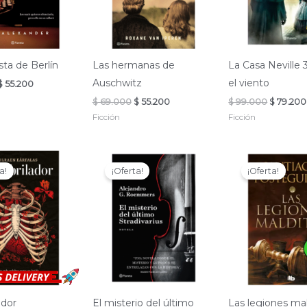
sta de Berlín
Las hermanas de
La Casa Neville 
Auschwitz
el viento
El
El
$
55.200
precio
precio
El
El
El
$
69.000
$
55.200
$
99.000
$
79.200
original
actual
precio
precio
precio
era:
es:
Ficción
Ficción
original
actual
original
$ 69.000.
$ 55.200.
era:
es:
era:
$ 69.000.
$ 55.200.
$ 99.000
a!
¡Oferta!
¡Oferta!
ador
El misterio del último
Las legiones mal