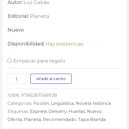
precio
precio
Autor:
Luz Gabás
original
actual
Editorial:
Planeta
era:
es:
Nuevo
$ 85.000.
$ 68.000.
Disponibilidad:
Hay existencias
Empacar para regalo
Lejos
Añadir al carrito
de
ISBN:
9786287568938
Luisiana
Categorías:
Ficción
,
Lingüistica
,
Novela histórica
cantidad
Etiquetas:
Express Delivery
,
Huellas
,
Nuevo
,
Oferta
,
Planeta
,
Recomendado
,
Tapa Blanda