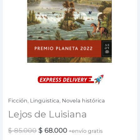
Ficción
,
Lingüistica
,
Novela histórica
Lejos de Luisiana
El
El
$
85.000
$
68.000
+envío gratis