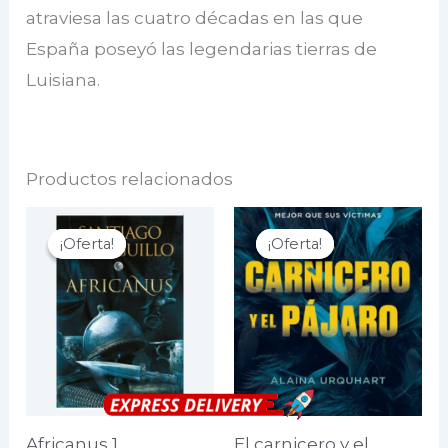
atraviesa las cuatro décadas en las que
España poseyó las legendarias tierras de
Luisiana.
Productos relacionados
¡Oferta!
¡Oferta!
¡Oferta!
¡Oferta!
Africanus 1
El carnicero y el