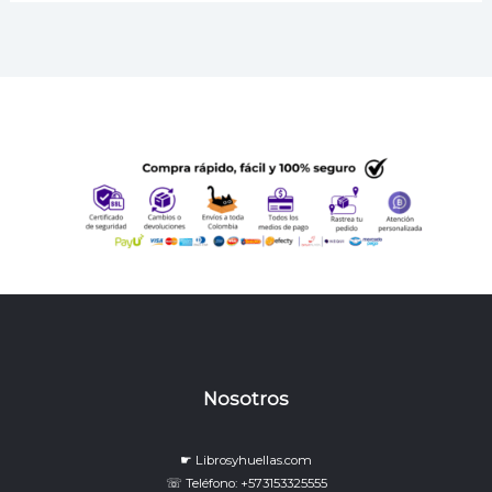
Nosotros
☛ Librosyhuellas.com
☏ Teléfono: +573153325555