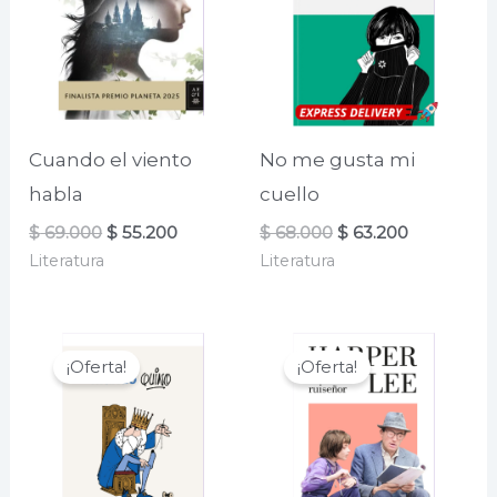
Cuando el viento
No me gusta mi
habla
cuello
El
El
El
El
$
69.000
$
55.200
$
68.000
$
63.200
precio
precio
precio
precio
Literatura
Literatura
original
actual
original
actual
era:
es:
era:
es:
$ 69.000.
$ 55.200.
$ 68.000.
$ 63.200.
¡Oferta!
¡Oferta!