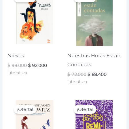
Nieves
Nuestras Horas Están
Contadas
El
El
$
99.000
$
92.000
precio
precio
Literatura
El
El
$
72.000
$
68.400
original
actual
precio
precio
era:
es:
Literatura
original
actual
$ 99.000.
$ 92.000.
era:
es:
$ 72.000.
$ 68.400.
¡Oferta!
¡Oferta!