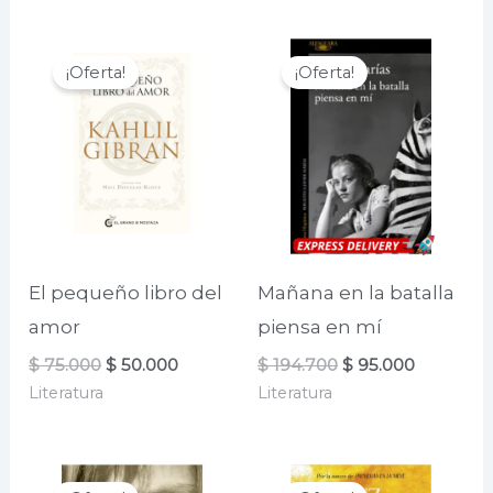
$ 65.000.
$ 52.000.
¡Oferta!
¡Oferta!
El pequeño libro del
Mañana en la batalla
amor
piensa en mí
El
El
El
El
$
75.000
$
50.000
$
194.700
$
95.000
precio
precio
precio
precio
Literatura
Literatura
original
actual
original
actual
era:
es:
era:
es:
$ 75.000.
$ 50.000.
$ 194.700.
$ 95.000.