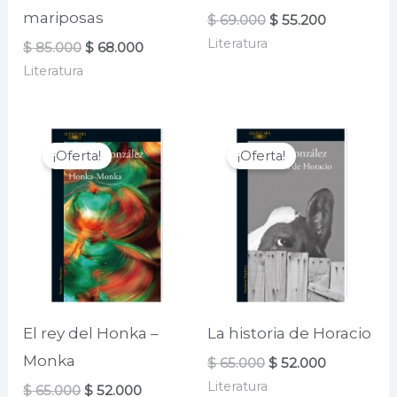
mariposas
El
El
$
69.000
$
55.200
precio
precio
Literatura
El
El
$
85.000
$
68.000
original
actual
precio
precio
era:
es:
Literatura
original
actual
$ 69.000.
$ 55.200.
era:
es:
$ 85.000.
$ 68.000.
¡Oferta!
¡Oferta!
El rey del Honka –
La historia de Horacio
Monka
El
El
$
65.000
$
52.000
precio
precio
Literatura
El
El
$
65.000
$
52.000
original
actual