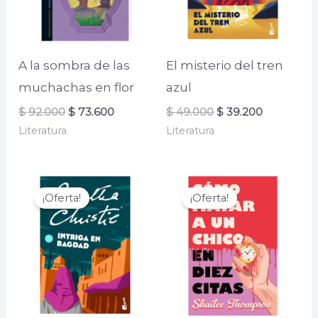
A la sombra de las
El misterio del tren
muchachas en flor
azul
El
El
El
El
$
92.000
$
73.600
$
49.000
$
39.200
precio
precio
precio
precio
Literatura
Literatura
original
actual
original
actual
era:
es:
era:
es:
$ 92.000.
$ 73.600.
$ 49.000.
$ 39.200.
¡Oferta!
¡Oferta!