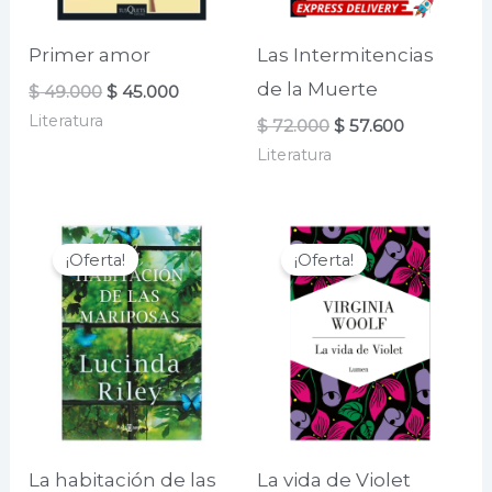
Primer amor
Las Intermitencias
de la Muerte
El
El
$
49.000
$
45.000
precio
precio
Literatura
El
El
$
72.000
$
57.600
original
actual
precio
precio
era:
es:
Literatura
original
actual
$ 49.000.
$ 45.000.
era:
es:
$ 72.000.
$ 57.600.
¡Oferta!
¡Oferta!
La habitación de las
La vida de Violet