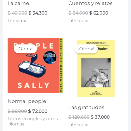
La carne
Cuentos y relatos
El
El
El
El
$
49.000
$
34.300
$
84.000
$
62.000
precio
precio
precio
precio
Literatura
Literatura
original
actual
original
actual
era:
es:
era:
es:
$ 49.000.
$ 34.300.
$ 84.000.
$ 62.000.
¡Oferta!
¡Oferta!
Normal people
Las gratitudes
El
El
$
86.000
$
72.000
precio
precio
El
El
$
120.000
$
37.000
Libros en inglés y otros
original
actual
precio
precio
idiomas
Literatura
era:
es:
original
actual