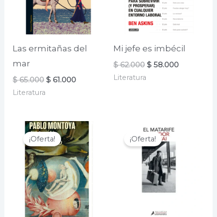
Las ermitañas del
Mi jefe es imbécil
mar
El
El
$
62.000
$
58.000
precio
precio
Literatura
El
El
$
65.000
$
61.000
original
actual
precio
precio
era:
es:
Literatura
original
actual
$ 62.000.
$ 58.000.
era:
es:
$ 65.000.
$ 61.000.
¡Oferta!
¡Oferta!