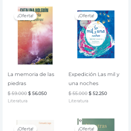
$ 59.000.
$ 39.200.
¡Oferta!
¡Oferta!
La memoria de las
Expedición Las mil y
piedras
una noches
El
El
El
El
$
59.000
$
56.050
$
55.000
$
52.250
precio
precio
precio
precio
Literatura
Literatura
original
actual
original
actual
era:
es:
era:
es:
$ 59.000.
$ 56.050.
$ 55.000.
$ 52.250.
¡Oferta!
¡Oferta!