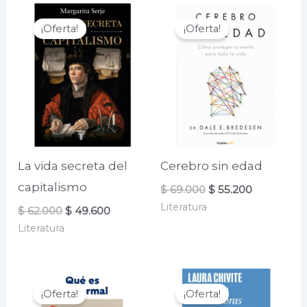
¡Oferta!
¡Oferta!
La vida secreta del
Cerebro sin edad
capitalismo
El
El
$
69.000
$
55.200
precio
precio
Literatura
El
El
$
62.000
$
49.600
original
actual
precio
precio
era:
es:
Literatura
original
actual
$ 69.000.
$ 55.200.
era:
es:
$ 62.000.
$ 49.600.
¡Oferta!
¡Oferta!