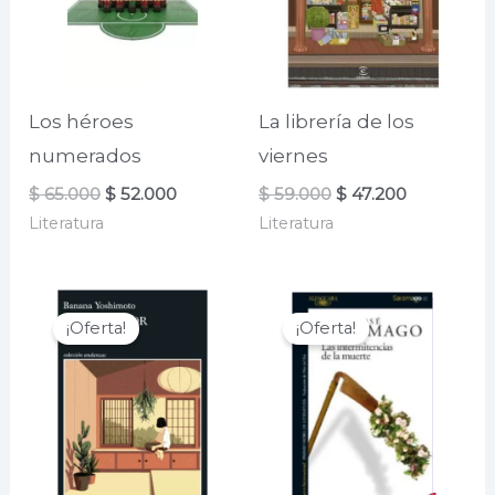
Los héroes
La librería de los
numerados
viernes
El
El
El
El
$
65.000
$
52.000
$
59.000
$
47.200
precio
precio
precio
precio
Literatura
Literatura
original
actual
original
actual
era:
es:
era:
es:
$ 65.000.
$ 52.000.
$ 59.000.
$ 47.200.
¡Oferta!
¡Oferta!