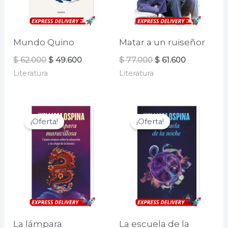
Mundo Quino
Matar a un ruiseñor
El
El
El
El
$
62.000
$
49.600
$
77.000
$
61.600
precio
precio
precio
precio
Literatura
Literatura
original
actual
original
actual
era:
es:
era:
es:
$ 62.000.
$ 49.600.
$ 77.000.
$ 61.600.
¡Oferta!
¡Oferta!
La lámpara
La escuela de la