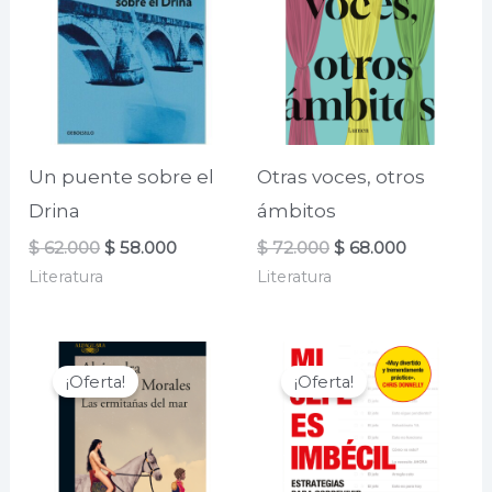
Un puente sobre el
Otras voces, otros
Drina
ámbitos
El
El
El
El
$
62.000
$
58.000
$
72.000
$
68.000
precio
precio
precio
precio
Literatura
Literatura
original
actual
original
actual
era:
es:
era:
es:
$ 62.000.
$ 58.000.
$ 72.000.
$ 68.000.
¡Oferta!
¡Oferta!