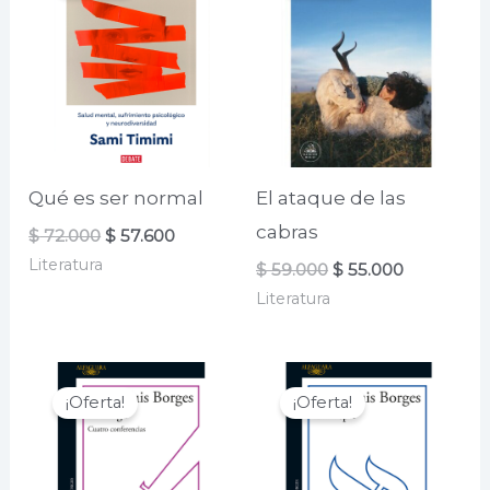
Qué es ser normal
El ataque de las
cabras
El
El
$
72.000
$
57.600
precio
precio
Literatura
El
El
$
59.000
$
55.000
original
actual
precio
precio
era:
es:
Literatura
original
actual
$ 72.000.
$ 57.600.
era:
es:
$ 59.000.
$ 55.000.
¡Oferta!
¡Oferta!