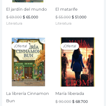
El jardín del mundo
El matarife
El
El
El
El
$
69.000
$
65.000
$
55.000
$
51.000
precio
precio
precio
precio
Literatura
Literatura
original
actual
original
actual
era:
es:
era:
es:
$ 69.000.
$ 65.000.
$ 55.000.
$ 51.000.
¡Oferta!
¡Oferta!
La librería Cinnamon
María liberada
Bun
El
El
$
90.000
$
68.700
precio
precio