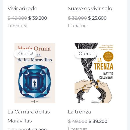
Vivir adrede
Suave es vivir solo
El
El
El
El
$
49.000
$
39.200
$
32.000
$
25.600
precio
precio
precio
precio
Literatura
Literatura
original
actual
original
actual
era:
es:
era:
es:
$ 49.000.
$ 39.200.
$ 32.000.
$ 25.600.
¡Oferta!
¡Oferta!
La Cámara de las
La trenza
Maravillas
El
El
$
49.000
$
39.200
precio
precio
Literatura