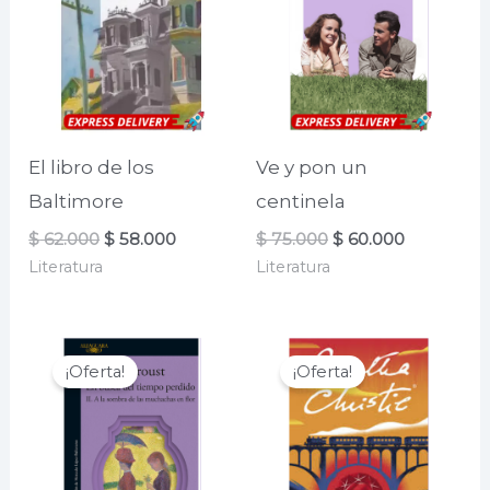
El libro de los
Ve y pon un
Baltimore
centinela
El
El
El
El
$
62.000
$
58.000
$
75.000
$
60.000
precio
precio
precio
precio
Literatura
Literatura
original
actual
original
actual
era:
es:
era:
es:
$ 62.000.
$ 58.000.
$ 75.000.
$ 60.000.
¡Oferta!
¡Oferta!