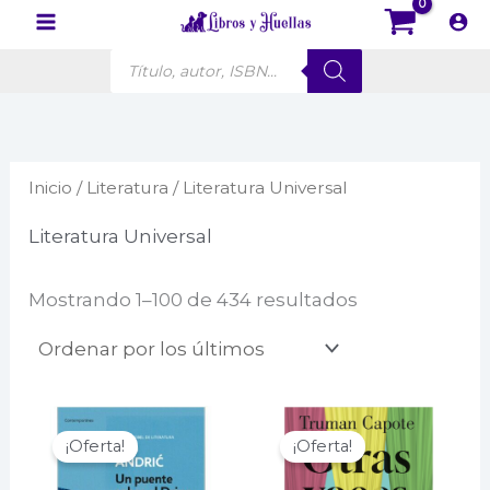
Ir
al
Búsqueda
contenido
de
productos
Inicio
/
Literatura
/ Literatura Universal
Literatura Universal
Ordenado
Mostrando 1–100 de 434 resultados
por
los
últimos
¡Oferta!
¡Oferta!