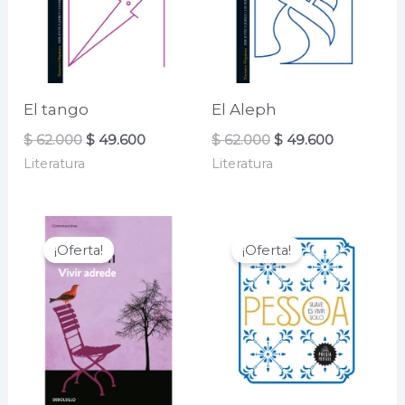
El tango
El Aleph
El
El
El
El
$
62.000
$
49.600
$
62.000
$
49.600
precio
precio
precio
precio
Literatura
Literatura
original
actual
original
actual
era:
es:
era:
es:
$ 62.000.
$ 49.600.
$ 62.000.
$ 49.600.
¡Oferta!
¡Oferta!