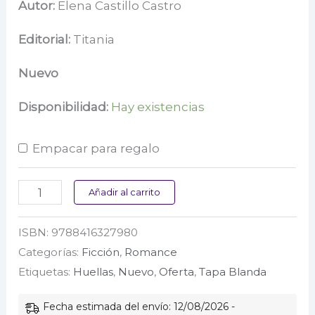
precio
precio
Autor:
Elena Castillo Castro
original
actual
Editorial:
Titania
era:
es:
Nuevo
$ 151.900.
$ 77.000.
Disponibilidad:
Hay existencias
Empacar para regalo
A
Añadir al carrito
la
ISBN:
9788416327980
Sombra
Categorías:
Ficción
,
Romance
del
Etiquetas:
Huellas
,
Nuevo
,
Oferta
,
Tapa Blanda
Arcoíris
cantidad
Fecha estimada del envío: 12/08/2026 -