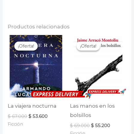
Productos relacionados
¡Oferta!
¡Oferta!
¡Oferta!
¡Oferta!
La viajera nocturna
Las manos en los
bolsillos
El
El
$
67.000
$
53.600
precio
precio
Ficción
El
El
$
69.000
$
55.200
original
actual
precio
precio
era:
es:
Ficción