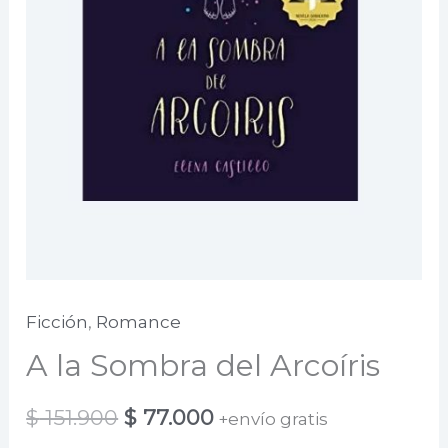
Ficción
,
Romance
A la Sombra del Arcoíris
El
El
$
151.900
$
77.000
+envío gratis