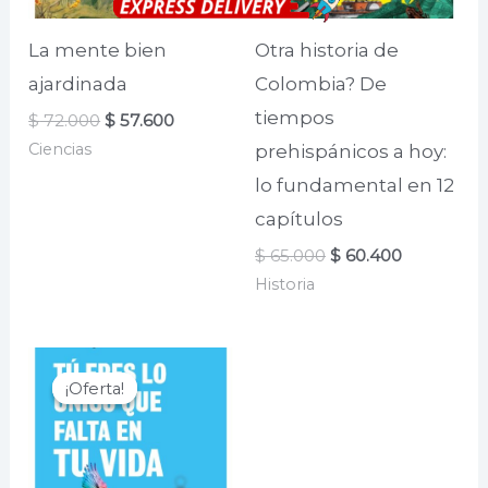
La mente bien
Otra historia de
ajardinada
Colombia? De
tiempos
El
El
$
72.000
$
57.600
precio
precio
Ciencias
prehispánicos a hoy:
original
actual
era:
es:
lo fundamental en 12
$ 72.000.
$ 57.600.
capítulos
El
El
$
65.000
$
60.400
precio
precio
Historia
original
actual
era:
es:
$ 65.000.
$ 60.400.
¡Oferta!
¡Oferta!