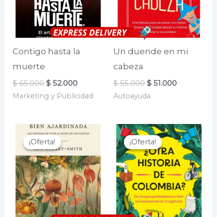
Contigo hasta la
Un duende en mi
muerte
cabeza
El
El
El
El
$
65.000
$
52.000
$
55.000
$
51.000
precio
precio
precio
precio
Marketing y Publicidad
Autoayuda
original
actual
original
actual
era:
es:
era:
es:
$ 65.000.
$ 52.000.
$ 55.000.
$ 51.000.
¡Oferta!
¡Oferta!
¡Oferta!
¡Oferta!