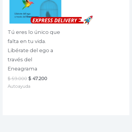
Tú eres lo único que
falta en tu vida.
Libérate del ego a
través del
Eneagrama
El
El
$
59.000
$
47.200
precio
precio
Autoayuda
original
actual
era:
es:
$ 59.000.
$ 47.200.