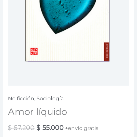
No ficción
,
Sociología
Amor líquido
El
El
$
57.200
$
55.000
+envío gratis