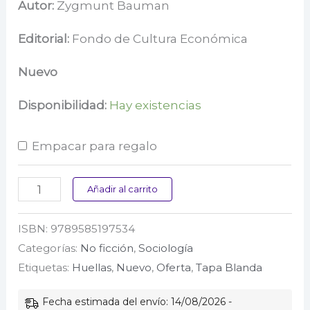
precio
precio
Autor:
Zygmunt Bauman
original
actual
Editorial:
Fondo de Cultura Económica
era:
es:
Nuevo
$ 57.200.
$ 55.000.
Disponibilidad:
Hay existencias
Empacar para regalo
Amor
Añadir al carrito
líquido
ISBN:
9789585197534
cantidad
Categorías:
No ficción
,
Sociología
Etiquetas:
Huellas
,
Nuevo
,
Oferta
,
Tapa Blanda
Fecha estimada del envío: 14/08/2026 -