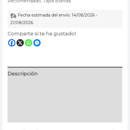
Recomendado
,
Tapa Blanda
cantidad
Fecha estimada del envío: 14/08/2026 -
21/08/2026
Comparte si te ha gustado!
Descripción
Información adicional
Especificaciones
Valoraciones (0)