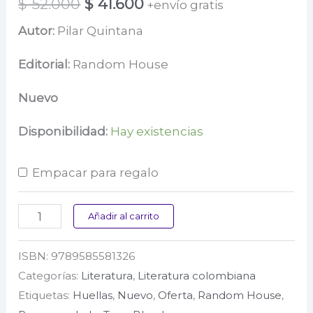
El
El
$
52.000
$
41.600
+envío gratis
precio
precio
Autor:
Pilar Quintana
original
actual
Editorial:
Random House
era:
es:
Nuevo
$ 52.000.
$ 41.600.
Disponibilidad:
Hay existencias
Empacar para regalo
Caperucita
Añadir al carrito
se
ISBN:
9789585581326
come
Categorías:
Literatura
,
Literatura colombiana
al
Etiquetas:
Huellas
,
Nuevo
,
Oferta
,
Random House
,
lobo