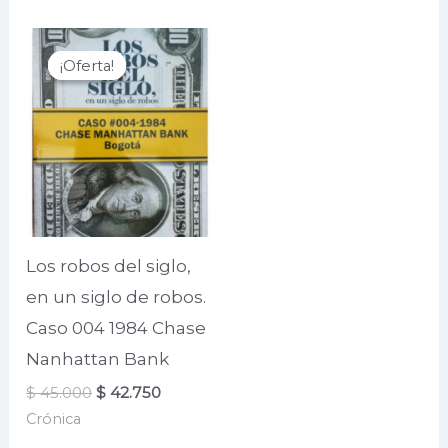
$ 65.000.
$ 52.000.
¡Oferta!
¡Oferta!
Los robos del siglo,
en un siglo de robos.
Caso 004 1984 Chase
Nanhattan Bank
El
El
$
45.000
$
42.750
precio
precio
Crónica
original
actual