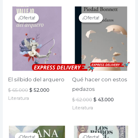
¡Oferta!
¡Oferta!
¡Oferta!
¡Oferta!
El silbido del arquero
Qué hacer con estos
pedazos
El
El
$
65.000
$
52.000
precio
precio
Literatura
El
El
$
62.000
$
43.000
original
actual
precio
precio
era:
es:
Literatura
original
actual
$ 65.000.
$ 52.000.
era:
es:
$ 62.000.
$ 43.000.
¡Oferta!
¡Oferta!
¡Oferta!
¡Oferta!