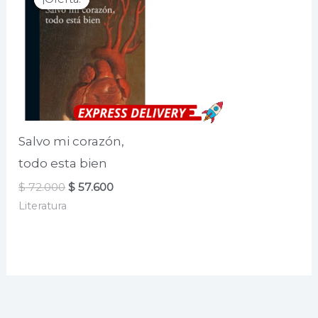
Salvo mi corazón,
todo esta bien
El
El
$
72.000
$
57.600
precio
precio
Literatura
original
actual
era:
es:
$ 72.000.
$ 57.600.