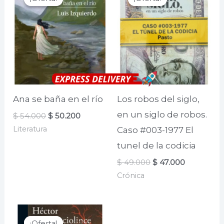
Ana se baña en el río
Los robos del siglo,
en un siglo de robos.
El
El
$
54.000
$
50.200
precio
precio
Literatura
Caso #003-1977 El
original
actual
era:
es:
tunel de la codicia
$ 54.000.
$ 50.200.
El
El
$
49.000
$
47.000
precio
precio
Crónica
original
actual
era:
es:
$ 49.000.
$ 47.000.
¡Oferta!
¡Oferta!