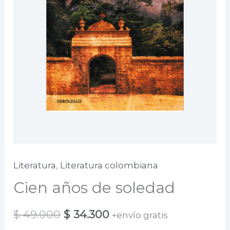
Literatura
,
Literatura colombiana
Cien años de soledad
El
El
$
49.000
$
34.300
+envío gratis