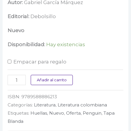
precio
precio
Autor:
Gabriel García Márquez
original
actual
Editorial:
Debolsillo
era:
es:
Nuevo
$ 49.000.
$ 34.300.
Disponibilidad:
Hay existencias
Empacar para regalo
Cien
Añadir al carrito
años
ISBN:
9789588886213
de
Categorías:
Literatura
,
Literatura colombiana
soledad
Etiquetas:
Huellas
,
Nuevo
,
Oferta
,
Penguin
,
Tapa
cantidad
Blanda