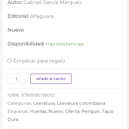
precio
precio
Autor:
Gabriel García Márquez
original
actual
Editorial:
Alfaguara
era:
es:
Nuevo
$ 99.000.
$ 79.200.
Disponibilidad:
Hay existencias
Empacar para regalo
Cien
Añadir al carrito
años
ISBN:
9789585118010
de
Categorías:
Literatura
,
Literatura colombiana
soledad
Etiquetas:
Huellas
,
Nuevo
,
Oferta
,
Penguin
,
Tapa
cantidad
Dura