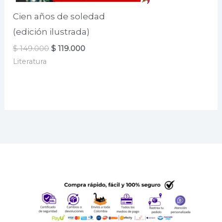
Cien años de soledad
(edición ilustrada)
El
El
$
149.000
$
119.000
precio
precio
Literatura
original
actual
era:
es:
$ 149.000.
$ 119.000.