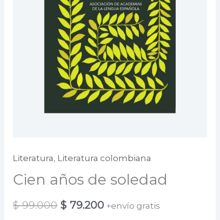
Literatura
,
Literatura colombiana
Cien años de soledad
El
El
$
99.000
$
79.200
+envío gratis