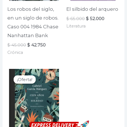
Los robos del siglo,
El silbido del arquero
en un siglo de robos.
El
El
$
65.000
$
52.000
precio
precio
Literatura
Caso 004 1984 Chase
original
actual
era:
es:
Nanhattan Bank
$ 65.000.
$ 52.000.
El
El
$
45.000
$
42.750
precio
precio
Crónica
original
actual
era:
es:
$ 45.000.
$ 42.750.
¡Oferta!
¡Oferta!