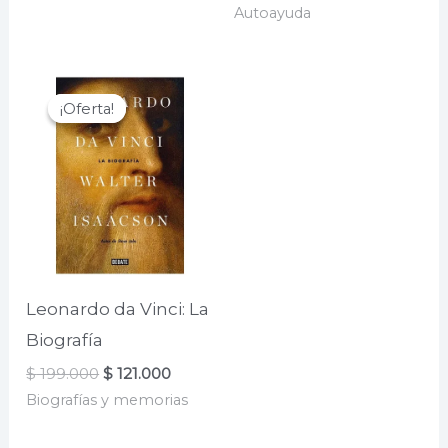
precio
precio
Autoayuda
original
actual
era:
es:
$ 62.000.
$ 49.600.
¡Oferta!
¡Oferta!
Leonardo da Vinci: La
Biografía
El
El
$
199.000
$
121.000
precio
precio
Biografías y memorias
original
actual
era:
es: