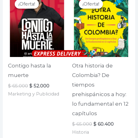
¡Oferta!
¡Oferta!
¡Oferta!
¡Oferta!
Contigo hasta la
Otra historia de
muerte
Colombia? De
tiempos
El
El
$
65.000
$
52.000
precio
precio
Marketing y Publicidad
prehispánicos a hoy:
original
actual
era:
es:
lo fundamental en 12
$ 65.000.
$ 52.000.
capítulos
El
El
$
65.000
$
60.400
precio
precio
Historia
original
actual