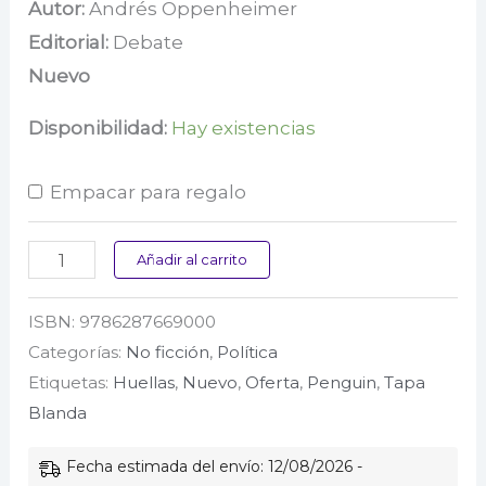
precio
precio
Autor:
Andrés Oppenheimer
Editorial:
Debate
original
actual
Nuevo
era:
es:
$ 72.000.
$ 57.600.
Disponibilidad:
Hay existencias
Empacar para regalo
Cómo
Añadir al carrito
salir
ISBN:
9786287669000
del
Categorías:
No ficción
,
Política
pozo
Etiquetas:
Huellas
,
Nuevo
,
Oferta
,
Penguin
,
Tapa
cantidad
Blanda
Fecha estimada del envío: 12/08/2026 -