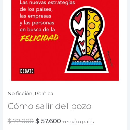
No ficción
,
Política
Cómo salir del pozo
El
El
$
72.000
$
57.600
+envío gratis