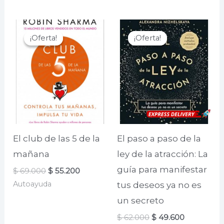
era:
es:
$ 65.000.
$ 60.400.
¡Oferta!
¡Oferta!
¡Oferta!
¡Oferta!
El club de las 5 de la
El paso a paso de la
mañana
ley de la atracción: La
guía para manifestar
El
El
$
69.000
$
55.200
precio
precio
Autoayuda
tus deseos ya no es
original
actual
era:
es:
un secreto
$ 69.000.
$ 55.200.
El
El
$
62.000
$
49.600