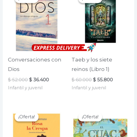
Conversaciones con
Taeb y los siete
Dios
reinos (Libro 1)
El
El
El
El
$
52.000
$
36.400
$
60.000
$
55.800
precio
precio
precio
precio
Infantil y juvenil
Infantil y juvenil
original
actual
original
actual
era:
es:
era:
es:
$ 52.000.
$ 36.400.
$ 60.000.
$ 55.800.
¡Oferta!
¡Oferta!
¡Oferta!
¡Oferta!