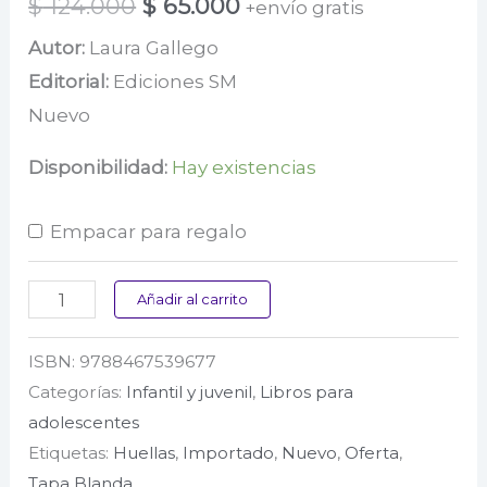
El
El
$
124.000
$
65.000
+envío gratis
precio
precio
Autor:
Laura Gallego
Editorial:
Ediciones SM
original
actual
Nuevo
era:
es:
$ 124.000.
$ 65.000.
Disponibilidad:
Hay existencias
Empacar para regalo
Crónicas
Añadir al carrito
de
ISBN:
9788467539677
la
Categorías:
Infantil y juvenil
,
Libros para
Torre
adolescentes
I.
Etiquetas:
Huellas
,
Importado
,
Nuevo
,
Oferta
,
El
Tapa Blanda