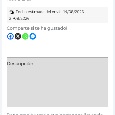
Valle
de
Fecha estimada del envío: 14/08/2026 -
los
21/08/2026
Lobos
Comparte si te ha gustado!
cantidad
Descripción
Información adicional
Especificaciones
Valoraciones (0)