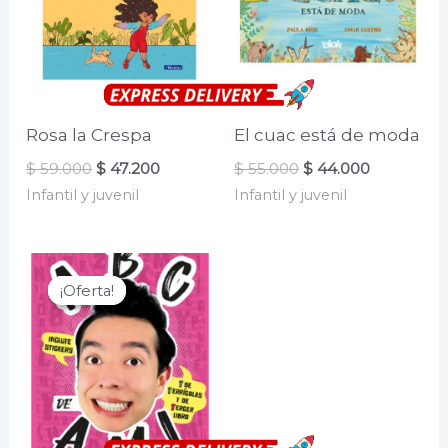
Rosa la Crespa
El cuac está de moda
El
El
El
El
$
59.000
$
47.200
$
55.000
$
44.000
precio
precio
precio
precio
Infantil y juvenil
Infantil y juvenil
original
actual
original
actual
era:
es:
era:
es:
$ 59.000.
$ 47.200.
$ 55.000.
$ 44.000.
¡Oferta!
¡Oferta!