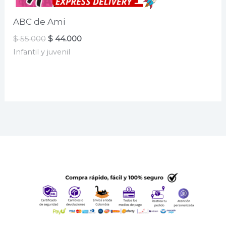
ABC de Ami
El
El
$
55.000
$
44.000
precio
precio
Infantil y juvenil
original
actual
era:
es:
$ 55.000.
$ 44.000.