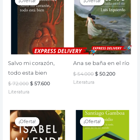
¡Oferta!
¡Oferta!
¡Oferta!
¡Oferta!
Salvo mi corazón,
Ana se baña en el río
todo esta bien
El
El
$
54.000
$
50.200
precio
precio
Literatura
El
El
$
72.000
$
57.600
original
actual
precio
precio
era:
es:
Literatura
original
actual
$ 54.000.
$ 50.200.
era:
es:
$ 72.000.
$ 57.600.
¡Oferta!
¡Oferta!
¡Oferta!
¡Oferta!