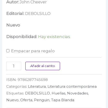
precio
precio
Autor:
John Cheever
original
actual
Editorial:
DEBOLSILLO
era:
es:
Nuevo
$ 75.000.
$ 52.500.
Disponibilidad:
Hay existencias
Empacar para regalo
Cuentos
Añadir al carrito
cantidad
ISBN:
9786287745698
Categorías:
Literatura
,
Literatura contemporánea
Etiquetas:
DEBOLSILLO
,
Huellas
,
Novedades
,
Nuevo
,
Oferta
,
Penguin
,
Tapa Blanda