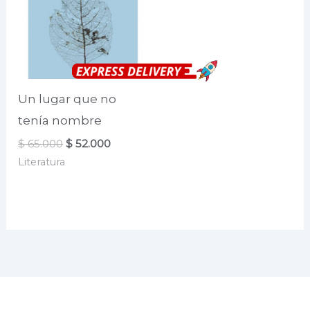
Un lugar que no
tenía nombre
El
El
$
65.000
$
52.000
precio
precio
Literatura
original
actual
era:
es:
$ 65.000.
$ 52.000.