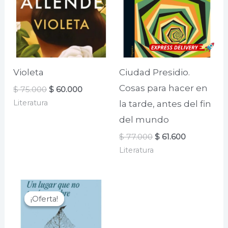
Violeta
Ciudad Presidio.
Cosas para hacer en
El
El
$
75.000
$
60.000
precio
precio
Literatura
la tarde, antes del fin
original
actual
era:
es:
del mundo
$ 75.000.
$ 60.000.
El
El
$
77.000
$
61.600
precio
precio
Literatura
original
actual
era:
es:
$ 77.000.
$ 61.600.
¡Oferta!
¡Oferta!