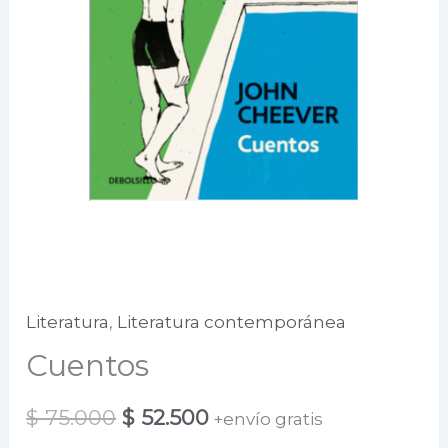
Literatura
,
Literatura contemporánea
Cuentos
El
El
$
75.000
$
52.500
+envío gratis