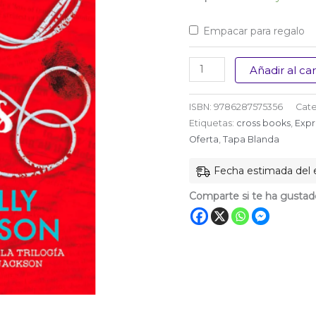
Empacar para regalo
Desaparición
Añadir al car
para
expertos
ISBN:
9786287575356
Cate
cantidad
Etiquetas:
cross books
,
Expr
Oferta
,
Tapa Blanda
Fecha estimada del e
Comparte si te ha gustad