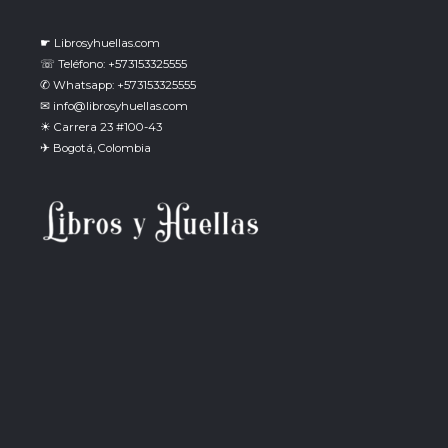
☛ Librosyhuellas.com
☏ Teléfono: +573153325555
✆ Whatsapp: +573153325555
✉ info@librosyhuellas.com
☀ Carrera 23 #100-43
✈ Bogotá, Colombia