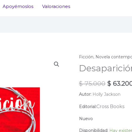
Apoyémoslos
Valoraciones
Ficción
,
Novela contempo
Desaparició
El
$
75.000
$
63.20
precio
Autor:
Holly Jackson
original
Cross Books
Editorial:
era:
Nuevo
$ 75.000
Disponibilidad:
Hay existe