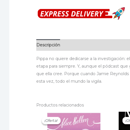
Descripción
Información adicional
Especif
Pippa no quiere dedicarse a la investigación: e
etapa para siempre. Y, aunque el pódcast que g
que ella cree. Porque cuando Jamie Reynolds d
esta vez, todo el mundo la vigila.
Productos relacionados
¡Oferta!
¡Oferta!
¡O
¡O