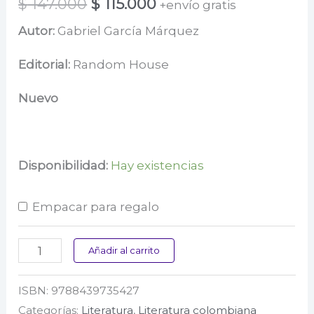
El
El
$
147.000
$
115.000
+envío gratis
precio
precio
Autor:
Gabriel García Márquez
original
actual
Editorial:
Random House
era:
es:
Nuevo
$ 147.000.
$ 115.000.
Disponibilidad:
Hay existencias
Empacar para regalo
El
Añadir al carrito
amor
ISBN:
9788439735427
en
Categorías:
Literatura
,
Literatura colombiana
los