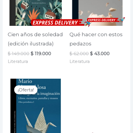
Cien años de soledad
Qué hacer con estos
(edición ilustrada)
pedazos
El
El
El
El
$
149.000
$
119.000
$
62.000
$
43.000
precio
precio
precio
precio
Literatura
Literatura
original
actual
original
actual
era:
es:
era:
es:
$ 149.000.
$ 119.000.
$ 62.000.
$ 43.000.
¡Oferta!
¡Oferta!