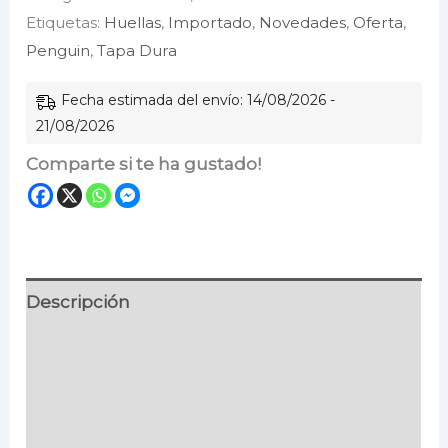
Etiquetas:
Huellas
,
Importado
,
Novedades
,
Oferta
,
tiempos
Penguin
,
Tapa Dura
del
cólera
Fecha estimada del envío: 14/08/2026 -
(edición
21/08/2026
ilustrada)
Comparte si te ha gustado!
cantidad
Descripción
Información adicional
Especificaciones
Valoraciones (0)