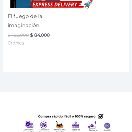
El fuego de la
imaginación
El
El
$
105.000
$
84.000
precio
precio
Crónica
original
actual
era:
es:
$ 105.000.
$ 84.000.