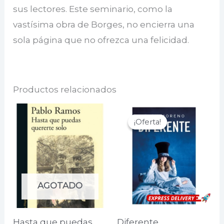
sus lectores. Este seminario, como la
vastísima obra de Borges, no encierra una
sola página que no ofrezca una felicidad.
Productos relacionados
¡Oferta!
¡Oferta!
AGOTADO
Hasta que puedas
Diferente