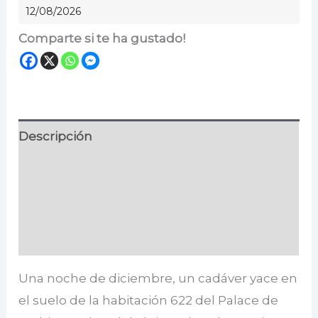
cantidad
12/08/2026
Comparte si te ha gustado!
Descripción
Información adicional
Especificaciones
Valoraciones (0)
Una noche de diciembre, un cadáver yace en
el suelo de la habitación 622 del Palace de