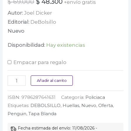
El
El
$
69.000
$
48.300
+envío gratis
precio
precio
Autor:
Joel Dicker
Editorial:
DeBolsillo
original
actual
Nuevo
era:
es:
$ 69.000.
$ 48.300.
Disponibilidad:
Hay existencias
Empacar para regalo
El
Añadir al carrito
enigma
ISBN:
9786287641631
Categoría:
Policiaca
de
Etiquetas:
DEBOLSILLO
,
Huellas
,
Nuevo
,
Oferta
,
la
Penguin
,
Tapa Blanda
habitación
622
Fecha estimada del envío: 11/08/2026 -