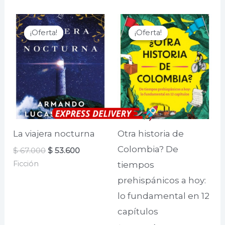
$ 59.000.
$ 47.200.
¡Oferta!
¡Oferta!
¡Oferta!
¡Oferta!
La viajera nocturna
Otra historia de
Colombia? De
El
El
$
67.000
$
53.600
precio
precio
Ficción
tiempos
original
actual
era:
es:
prehispánicos a hoy:
$ 67.000.
$ 53.600.
lo fundamental en 12
capítulos