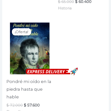
El
El
$
65.000
$
60.400
precio
precio
Historia
original
actual
era:
es:
$ 65.000.
$ 60.400.
¡Oferta!
¡Oferta!
Pondré mi oído en la
piedra hasta que
hable
El
El
$
72.000
$
57.600
precio
precio