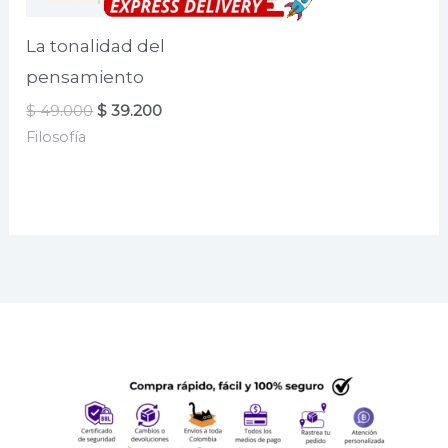
La tonalidad del
pensamiento
El
El
$
49.000
$
39.200
precio
precio
Filosofía
original
actual
era:
es:
$ 49.000.
$ 39.200.