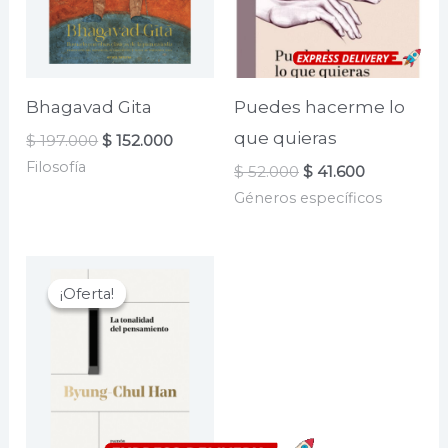
Bhagavad Gita
Puedes hacerme lo
que quieras
El
El
$
197.000
$
152.000
precio
precio
Filosofía
El
El
$
52.000
$
41.600
original
actual
precio
precio
era:
es:
Géneros específicos
original
actual
$ 197.000.
$ 152.000.
era:
es:
$ 52.000.
$ 41.600.
¡Oferta!
¡Oferta!