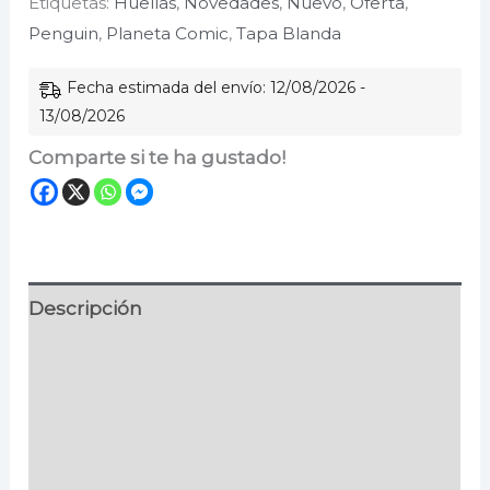
Etiquetas:
Huellas
,
Novedades
,
Nuevo
,
Oferta
,
perros
Penguin
,
Planeta Comic
,
Tapa Blanda
según
mi
Fecha estimada del envío: 12/08/2026 -
gato
13/08/2026
cantidad
Comparte si te ha gustado!
Descripción
Información adicional
Especificaciones
Valoraciones (0)