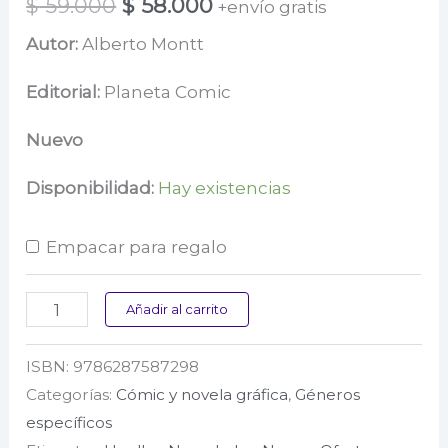
El
El
$
59.000
$
58.000
+envío gratis
precio
precio
Autor:
Alberto Montt
original
actual
Editorial:
Planeta Comic
era:
es:
Nuevo
$ 59.000.
$ 58.000.
Disponibilidad:
Hay existencias
Empacar para regalo
El
Añadir al carrito
gran
ISBN:
9786287587298
libro
Categorías:
Cómic y novela gráfica
,
Géneros
de
específicos
los