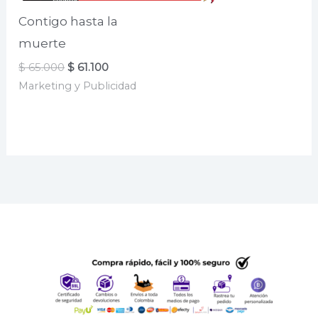
Contigo hasta la
muerte
El
El
$
65.000
$
61.100
precio
precio
Marketing y Publicidad
original
actual
era:
es:
$ 65.000.
$ 61.100.