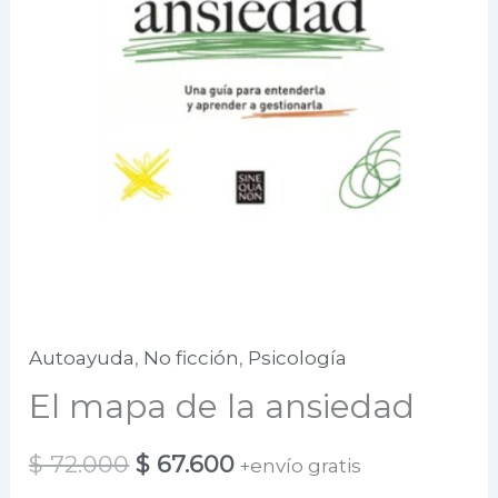
Autoayuda
,
No ficción
,
Psicología
El mapa de la ansiedad
El
El
$
72.000
$
67.600
+envío gratis