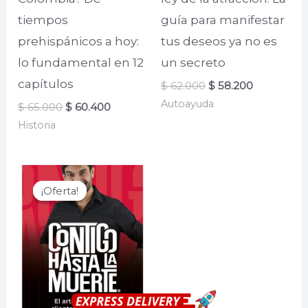
tiempos
guía para manifestar
prehispánicos a hoy:
tus deseos ya no es
lo fundamental en 12
un secreto
capítulos
El
El
$
62.000
$
58.200
precio
precio
Autoayuda
El
El
$
65.000
$
60.400
original
actual
precio
precio
era:
es:
Historia
original
actual
$ 62.000.
$ 58.200.
era:
es:
$ 65.000.
$ 60.400.
¡Oferta!
¡Oferta!