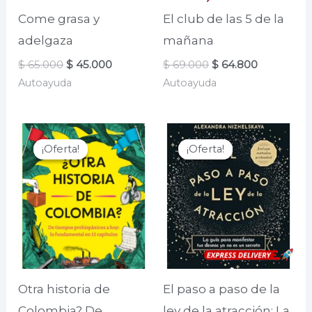
Come grasa y
El club de las 5 de la
adelgaza
mañana
El
El
El
El
$
65.000
$
45.000
$
69.000
$
64.800
precio
precio
precio
precio
Autoayuda
Autoayuda
original
actual
original
actual
era:
es:
era:
es:
$ 65.000.
$ 45.000.
$ 69.000.
$ 64.800.
¡Oferta!
¡Oferta!
¡Oferta!
¡Oferta!
Otra historia de
El paso a paso de la
Colombia? De
ley de la atracción: La