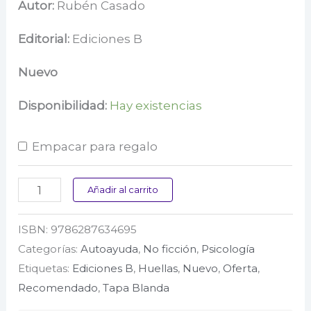
precio
precio
Autor:
Rubén Casado
original
actual
Editorial:
Ediciones B
era:
es:
Nuevo
$ 72.000.
$ 67.600.
Disponibilidad:
Hay existencias
Empacar para regalo
El
Añadir al carrito
mapa
ISBN:
9786287634695
de
Categorías:
Autoayuda
,
No ficción
,
Psicología
la
Etiquetas:
Ediciones B
,
Huellas
,
Nuevo
,
Oferta
,
ansiedad
Recomendado
,
Tapa Blanda
cantidad