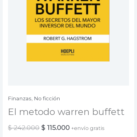
Finanzas
,
No ficción
El metodo warren buffett
El
El
$
242.000
$
115.000
+envío gratis