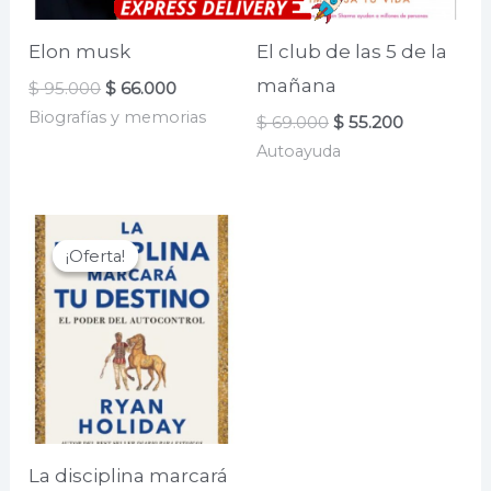
Elon musk
El club de las 5 de la
mañana
El
El
$
95.000
$
66.000
precio
precio
Biografías y memorias
El
El
$
69.000
$
55.200
original
actual
precio
precio
era:
es:
Autoayuda
original
actual
$ 95.000.
$ 66.000.
era:
es:
$ 69.000.
$ 55.200.
¡Oferta!
¡Oferta!
La disciplina marcará