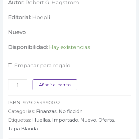
precio
precio
Autor:
Robert G. Hagstrom
original
actual
Editorial:
Hoepli
era:
es:
Nuevo
$ 242.000.
$ 115.000.
Disponibilidad:
Hay existencias
Empacar para regalo
El
Añadir al carrito
metodo
ISBN:
9791254990032
warren
Categorías:
Finanzas
,
No ficción
buffett
Etiquetas:
Huellas
,
Importado
,
Nuevo
,
Oferta
,
cantidad
Tapa Blanda