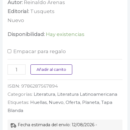
precio
precio
Autor:
Reinaldo Arenas
Editorial:
Tusquets
original
actual
Nuevo
era:
es:
$ 65.000.
$ 64.000.
Disponibilidad:
Hay existencias
Empacar para regalo
El
Añadir al carrito
mundo
ISBN:
9786287567894
alucinante
Categorías:
Literatura
,
Literatura Latinoamericana
cantidad
Etiquetas:
Huellas
,
Nuevo
,
Oferta
,
Planeta
,
Tapa
Blanda
Fecha estimada del envío: 12/08/2026 -