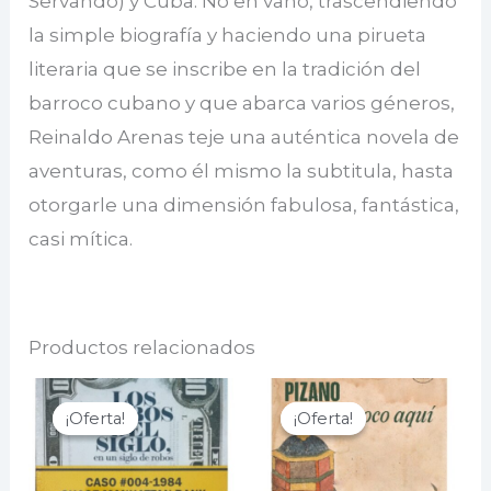
Servando) y Cuba. No en vano, trascendiendo
la simple biografía y haciendo una pirueta
literaria que se inscribe en la tradición del
barroco cubano y que abarca varios géneros,
Reinaldo Arenas teje una auténtica novela de
aventuras, como él mismo la subtitula, hasta
otorgarle una dimensión fabulosa, fantástica,
casi mítica.
Productos relacionados
¡Oferta!
¡Oferta!
¡Oferta!
¡Oferta!