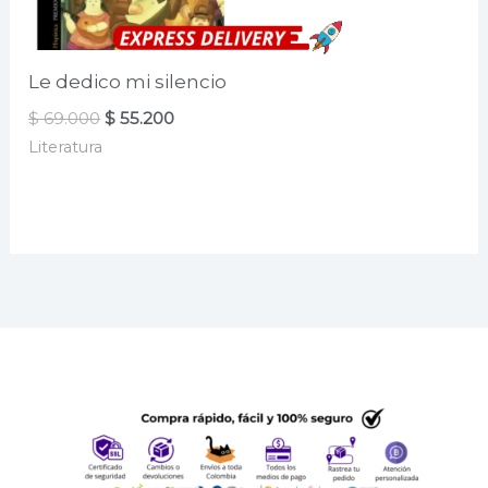
Le dedico mi silencio
El
El
$
69.000
$
55.200
precio
precio
Literatura
original
actual
era:
es:
$ 69.000.
$ 55.200.