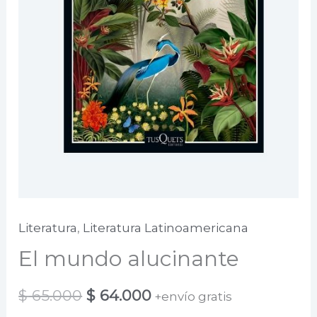
Literatura
,
Literatura Latinoamericana
El mundo alucinante
El
El
$
65.000
$
64.000
+envío gratis