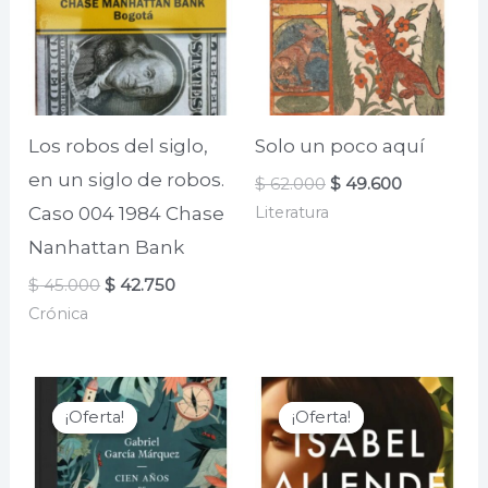
Los robos del siglo,
Solo un poco aquí
en un siglo de robos.
El
El
$
62.000
$
49.600
precio
precio
Literatura
Caso 004 1984 Chase
original
actual
era:
es:
Nanhattan Bank
$ 62.000.
$ 49.600.
El
El
$
45.000
$
42.750
precio
precio
Crónica
original
actual
era:
es:
$ 45.000.
$ 42.750.
¡Oferta!
¡Oferta!
¡Oferta!
¡Oferta!