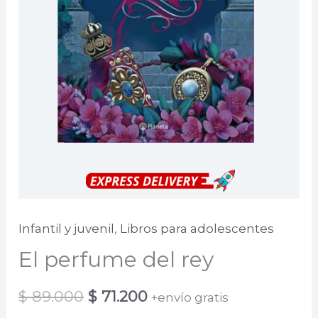
Infantil y juvenil
,
Libros para adolescentes
El perfume del rey
El
El
$
89.000
$
71.200
+envío gratis