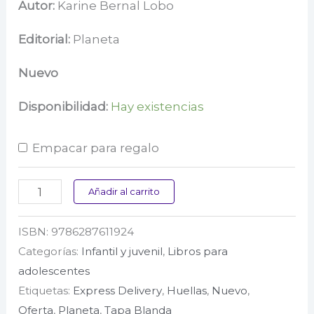
precio
precio
Autor:
Karine Bernal Lobo
original
actual
Editorial:
Planeta
era:
es:
Nuevo
$ 89.000.
$ 71.200.
Disponibilidad:
Hay existencias
Empacar para regalo
El
Añadir al carrito
perfume
ISBN:
9786287611924
del
Categorías:
Infantil y juvenil
,
Libros para
rey
adolescentes
cantidad
Etiquetas:
Express Delivery
,
Huellas
,
Nuevo
,
Oferta
,
Planeta
,
Tapa Blanda