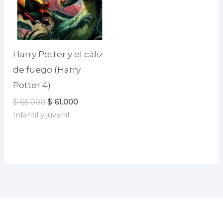
Harry Potter y el cáliz
de fuego (Harry
Potter 4)
El
El
$
65.000
$
61.000
precio
precio
Infantil y juvenil
original
actual
era:
es:
$ 65.000.
$ 61.000.