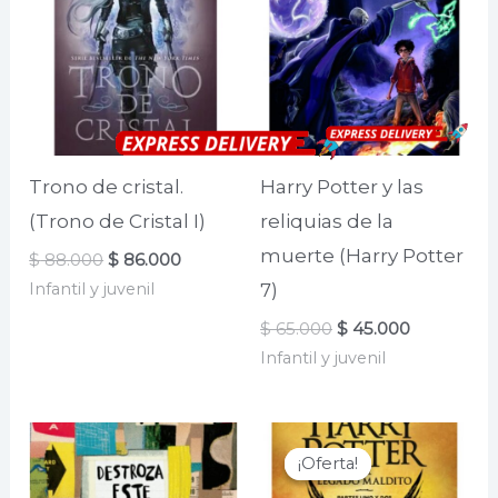
Trono de cristal.
Harry Potter y las
(Trono de Cristal I)
reliquias de la
muerte (Harry Potter
El
El
$
88.000
$
86.000
precio
precio
Infantil y juvenil
7)
original
actual
era:
es:
El
El
$
65.000
$
45.000
$ 88.000.
$ 86.000.
precio
precio
Infantil y juvenil
original
actual
era:
es:
$ 65.000.
$ 45.000.
¡Oferta!
¡Oferta!