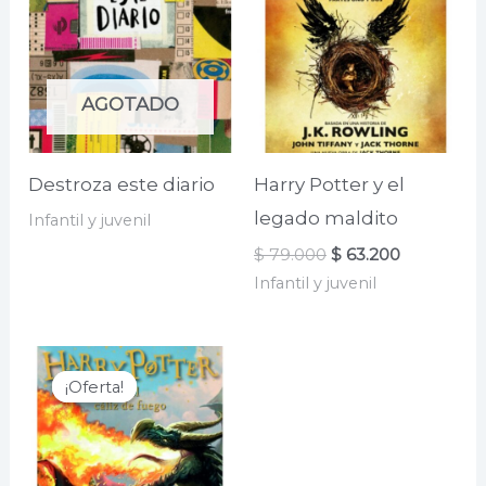
AGOTADO
Destroza este diario
Harry Potter y el
legado maldito
Infantil y juvenil
El
El
$
79.000
$
63.200
precio
precio
Infantil y juvenil
original
actual
era:
es:
$ 79.000.
$ 63.200.
¡Oferta!
¡Oferta!