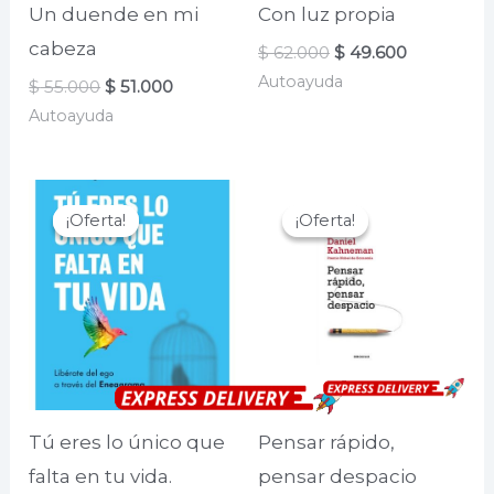
Un duende en mi
Con luz propia
cabeza
El
El
$
62.000
$
49.600
precio
precio
Autoayuda
El
El
$
55.000
$
51.000
original
actual
precio
precio
era:
es:
Autoayuda
original
actual
$ 62.000.
$ 49.600.
era:
es:
$ 55.000.
$ 51.000.
¡Oferta!
¡Oferta!
¡Oferta!
¡Oferta!
Tú eres lo único que
Pensar rápido,
falta en tu vida.
pensar despacio