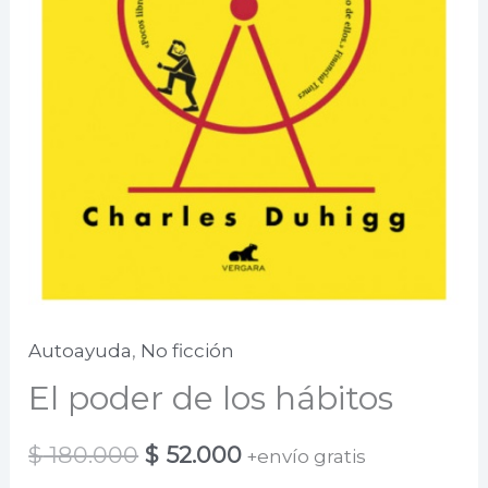
Autoayuda
,
No ficción
El poder de los hábitos
El
El
$
180.000
$
52.000
+envío gratis