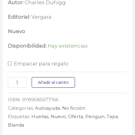
precio
precio
Autor:
Charles Duhigg
original
actual
Editorial:
Vergara
era:
es:
Nuevo
$ 180.000.
$ 52.000.
Disponibilidad:
Hay existencias
Empacar para regalo
El
Añadir al carrito
poder
ISBN:
9789585677166
de
Categorías:
Autoayuda
,
No ficción
los
Etiquetas:
Huellas
,
Nuevo
,
Oferta
,
Penguin
,
Tapa
hábitos
Blanda
cantidad