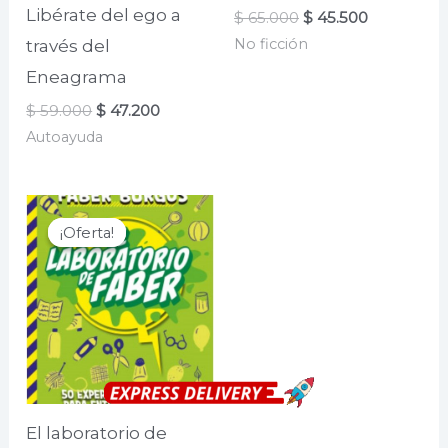
Libérate del ego a
El
El
$
65.000
$
45.500
precio
precio
No ficción
través del
original
actual
era:
es:
Eneagrama
$ 65.000.
$ 45.500.
El
El
$
59.000
$
47.200
precio
precio
Autoayuda
original
actual
era:
es:
$ 59.000.
$ 47.200.
¡Oferta!
¡Oferta!
El laboratorio de