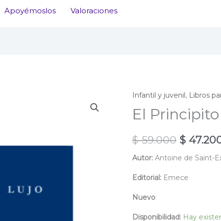
Apoyémoslos
Valoraciones
Infantil y juvenil
,
Libros pa
El Principito
El
$
59.000
$
47.20
precio
Autor:
Antoine de Saint-E
original
Editorial:
Emece
era:
Nuevo
$ 59.000
Disponibilidad:
Hay existe