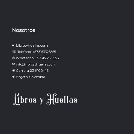
Nosotros
☛ Librosyhuellas.com
☏ Teléfono: +573153325555
✆ Whatsapp: +573153325555
✉ info@librosyhuellas.com
☀ Carrera 23 #100-43
✈ Bogotá, Colombia