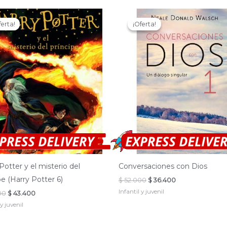
ferta!
ferta!
¡Oferta!
¡Oferta!
Potter y el misterio del
Conversaciones con Dios
pe (Harry Potter 6)
El
El
$
52.000
$
36.400
precio
precio
Infantil y juvenil
El
El
00
$
43.400
original
actual
precio
precio
era:
es:
 y juvenil
original
actual
$ 52.000.
$ 36.400.
era:
es:
$ 62.000.
$ 43.400.