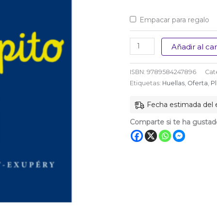
Empacar para regalo
El
Añadir al car
Principito
(
ISBN:
9789584247896
Cat
Edición
Etiquetas:
Huellas
,
Oferta
,
P
de
Fecha estimada del 
lujo
)
Comparte si te ha gustad
cantidad