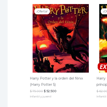
¡Oferta!
¡Oferta!
¡O
¡O
Harry Potter y la orden del fénix
Harry 
(Harry Potter 5)
prínci
El
El
$
75.000
$
52.500
$
62.0
precio
precio
Infantil y juvenil
Infantil
original
actual
era:
es:
$ 75.000.
$ 52.500.