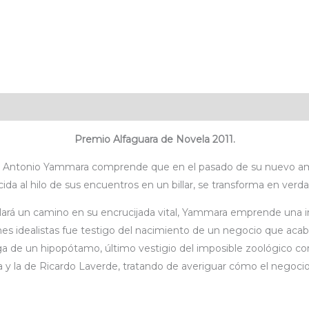
icaciones
Valoraciones (0)
Premio Alfaguara de Novela 2011.
en Antonio Yammara comprende que en el pasado de su nuevo amig
cida al hilo de sus encuentros en un billar, se transforma en verd
lará un camino en su encrucijada vital, Yammara emprende una i
s idealistas fue testigo del nacimiento de un negocio que acabar
ga de un hipopótamo, último vestigio del imposible zoológico con
a y la de Ricardo Laverde, tratando de averiguar cómo el negocio