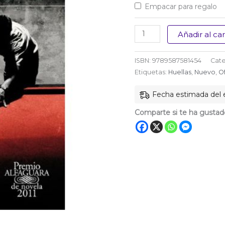
Empacar para regalo
El
Añadir al car
ruido
de
ISBN:
9789587581454
Cate
las
Etiquetas:
Huellas
,
Nuevo
,
O
cosas
Fecha estimada del e
al
caer
Comparte si te ha gustad
cantidad