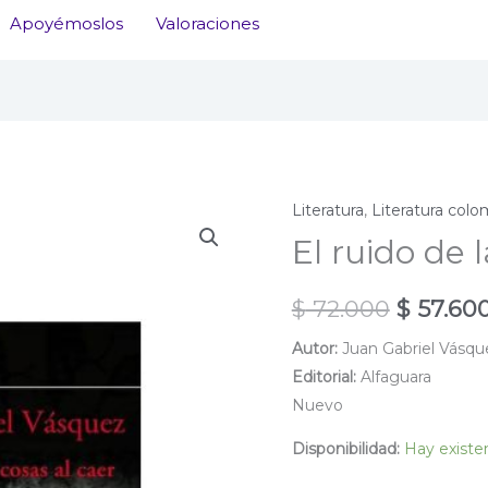
Apoyémoslos
Valoraciones
Literatura
,
Literatura col
El ruido de 
El
$
72.000
$
57.60
precio
Autor:
Juan Gabriel Vásqu
Editorial:
Alfaguara
original
Nuevo
era:
Disponibilidad:
Hay existe
$ 72.000