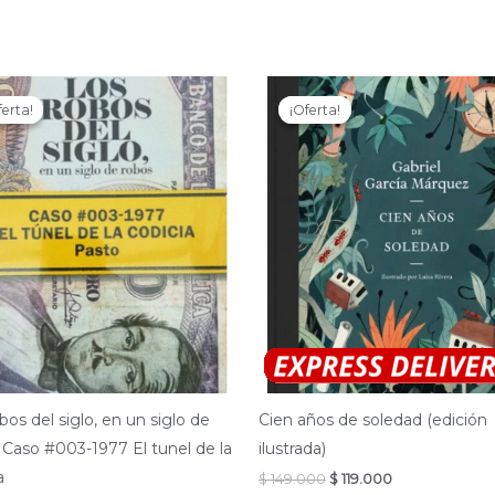
ferta!
ferta!
¡Oferta!
¡Oferta!
bos del siglo, en un siglo de
Cien años de soledad (edición
 Caso #003-1977 El tunel de la
ilustrada)
a
El
El
$
149.000
$
119.000