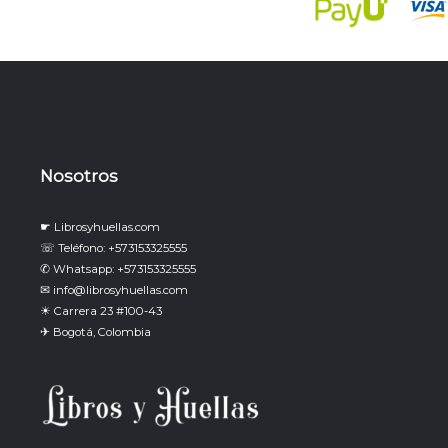
Nosotros
☛ Librosyhuellas.com
☏ Teléfono: +573153325555
✆ Whatsapp: +573153325555
✉ info@librosyhuellas.com
☀ Carrera 23 #100-43
✈ Bogotá, Colombia