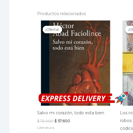
Productos relacionados
¡Oferta!
¡Oferta!
¡O
¡O
Salvo mi corazón, todo esta bien
Los ro
robos.
El
El
$
72.000
$
57.600
precio
precio
Literatura
codici
original
actual