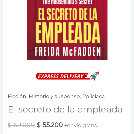
Ficción
,
Misterio y suspenso
,
Policiaca
El secreto de la empleada
El
El
$
69.000
$
55.200
+envío gratis