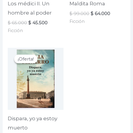
Los médici II. Un
Maldita Roma
hombre al poder
El
El
$
99.000
$
64.000
precio
precio
Ficción
El
El
$
65.000
$
45.500
original
actual
precio
precio
era:
es:
Ficción
original
actual
$ 99.000.
$ 64.000.
era:
es:
$ 65.000.
$ 45.500.
¡Oferta!
¡Oferta!
Dispara, yo ya estoy
muerto