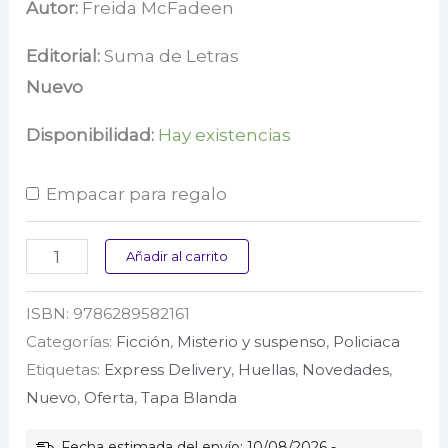
precio
precio
Autor:
Freida McFadeen
original
actual
Editorial:
Suma de Letras
era:
es:
Nuevo
$ 69.000.
$ 55.200.
Disponibilidad:
Hay existencias
Empacar para regalo
El
Añadir al carrito
secreto
ISBN:
9786289582161
de
Categorías:
Ficción
,
Misterio y suspenso
,
Policiaca
la
Etiquetas:
Express Delivery
,
Huellas
,
Novedades
,
empleada
Nuevo
,
Oferta
,
Tapa Blanda
cantidad
Fecha estimada del envío: 10/08/2026 -