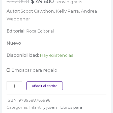
El
El
$
62.000
$
49.600
+envío gratis
precio
precio
Autor:
Scoot Cawthon, Kelly Parra, Andrea
Waggener
original
actual
era:
es:
Editorial:
Roca Editorial
$ 62.000.
$ 49.600.
Nuevo
Disponibilidad:
Hay existencias
Empacar para regalo
Five
Añadir al carrito
Nights
ISBN:
9789588763996
at
Categorías:
Infantil y juvenil
,
Libros para
Freddy’s