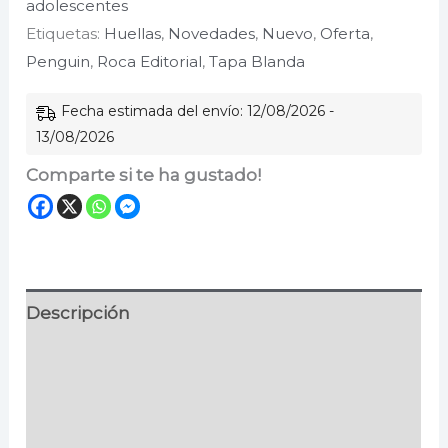
adolescentes
1:
Etiquetas:
Huellas
,
Novedades
,
Nuevo
,
Oferta
,
Historias
Penguin
,
Roca Editorial
,
Tapa Blanda
del
Pizzaplex
Fecha estimada del envío: 12/08/2026 -
cantidad
13/08/2026
Comparte si te ha gustado!
Descripción
Información adicional
Especificaciones