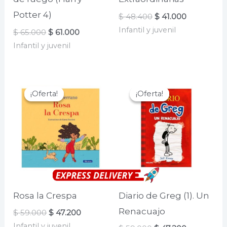
Potter 4)
El
El
$
48.400
$
41.000
precio
precio
Infantil y juvenil
El
El
$
65.000
$
61.000
original
actual
precio
precio
era:
es:
Infantil y juvenil
original
actual
$ 48.400.
$ 41.000.
era:
es:
$ 65.000.
$ 61.000.
¡Oferta!
¡Oferta!
¡Oferta!
¡Oferta!
Rosa la Crespa
Diario de Greg (1). Un
Renacuajo
El
El
$
59.000
$
47.200
precio
precio
Infantil y juvenil