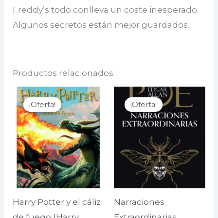
Freddy’s todo conlleva un coste inesperado.
Algunos secretos están mejor guardados.
Productos relacionados
¡Oferta!
¡Oferta!
¡Oferta!
¡Oferta!
Harry Potter y el cáliz
Narraciones
de fuego (Harry
Extraordinarias