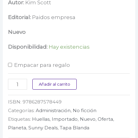
precio
precio
Autor:
Kim Scott
original
actual
Editorial:
Paidos empresa
era:
es:
Nuevo
$ 78.000.
$ 59.500.
Disponibilidad:
Hay existencias
Empacar para regalo
Franqueza
Añadir al carrito
radical
ISBN:
9786287578449
cantidad
Categorías:
Administración
,
No ficción
Etiquetas:
Huellas
,
Importado
,
Nuevo
,
Oferta
,
Planeta
,
Sunny Deals
,
Tapa Blanda