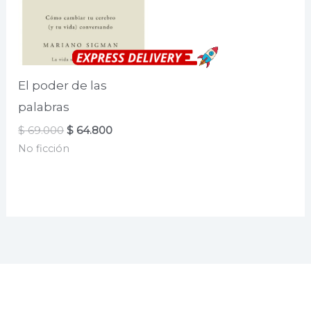
El poder de las
palabras
El
El
$
69.000
$
64.800
precio
precio
No ficción
original
actual
era:
es:
$ 69.000.
$ 64.800.