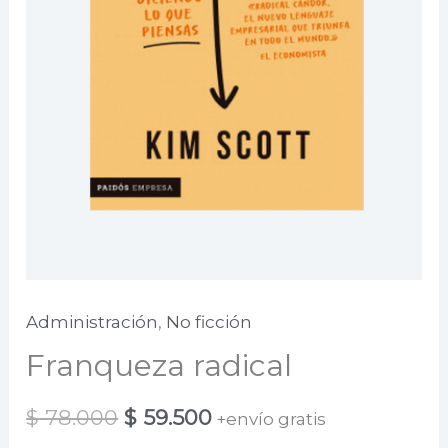
Administración
,
No ficción
Franqueza radical
El
El
$
78.000
$
59.500
+envío gratis