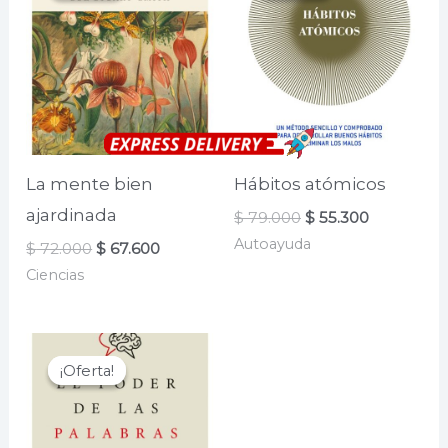
La mente bien
Hábitos atómicos
ajardinada
El
El
$
79.000
$
55.300
precio
precio
Autoayuda
El
El
$
72.000
$
67.600
original
actual
precio
precio
era:
es:
Ciencias
original
actual
$ 79.000.
$ 55.300.
era:
es:
$ 72.000.
$ 67.600.
¡Oferta!
¡Oferta!