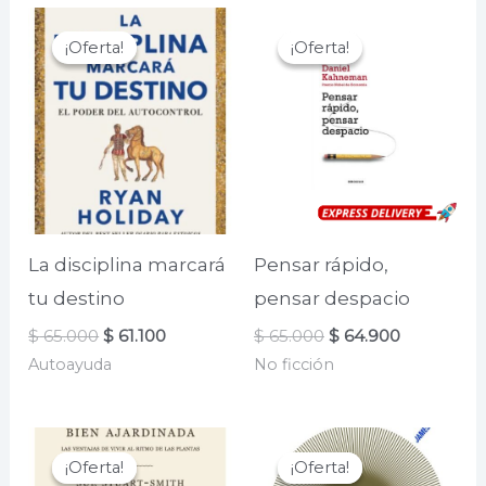
¡Oferta!
¡Oferta!
¡Oferta!
¡Oferta!
La disciplina marcará
Pensar rápido,
tu destino
pensar despacio
El
El
El
El
$
65.000
$
61.100
$
65.000
$
64.900
precio
precio
precio
precio
Autoayuda
No ficción
original
actual
original
actual
era:
es:
era:
es:
$ 65.000.
$ 61.100.
$ 65.000.
$ 64.900.
¡Oferta!
¡Oferta!
¡Oferta!
¡Oferta!