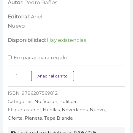
precio
precio
Autor:
Pedro Baños
original
actual
Editorial:
Ariel
era:
es:
Nuevo
$ 89.000.
$ 76.000.
Disponibilidad:
Hay existencias
Empacar para regalo
Geohispanidad
Añadir al carrito
cantidad
ISBN:
9786287569812
Categorías:
No ficción
,
Política
Etiquetas:
ariel
,
Huellas
,
Novedades
,
Nuevo
,
Oferta
,
Planeta
,
Tapa Blanda
Fecha estimada del envío: 12/08/2026 -