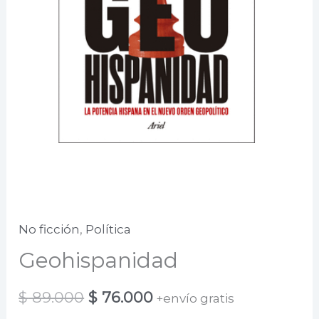
No ficción
,
Política
Geohispanidad
El
El
$
89.000
$
76.000
+envío gratis