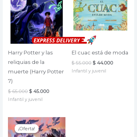
Harry Potter y las
El cuac está de moda
reliquias de la
El
El
$
55.000
$
44.000
precio
precio
Infantil y juvenil
muerte (Harry Potter
original
actual
era:
es:
7)
$ 55.000.
$ 44.000.
El
El
$
65.000
$
45.000
precio
precio
Infantil y juvenil
original
actual
era:
es:
$ 65.000.
$ 45.000.
¡Oferta!
¡Oferta!