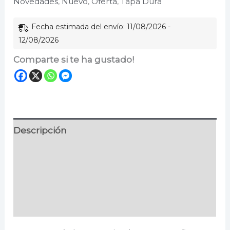
Novedades
,
Nuevo
,
Oferta
,
Tapa Dura
cantidad
Fecha estimada del envío: 11/08/2026 -
12/08/2026
Comparte si te ha gustado!
Descripción
Información adicional
Especificaciones
Valoraciones (0)