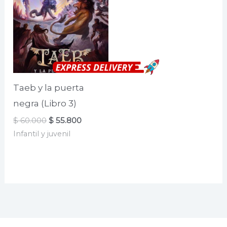
Taeb y la puerta
negra (Libro 3)
El
El
$
60.000
$
55.800
precio
precio
Infantil y juvenil
original
actual
era:
es:
$ 60.000.
$ 55.800.