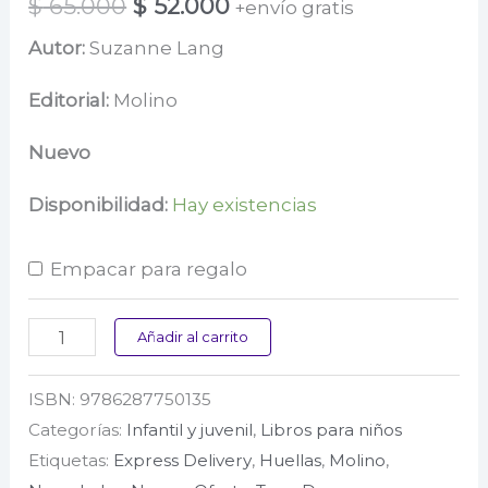
El
El
$
65.000
$
52.000
+envío gratis
precio
precio
Autor:
Suzanne Lang
original
actual
Editorial:
Molino
era:
es:
Nuevo
$ 65.000.
$ 52.000.
Disponibilidad:
Hay existencias
Empacar para regalo
Gruñon:
Añadir al carrito
¡esto
ISBN:
9786287750135
es
Categorías:
Infantil y juvenil
,
Libros para niños
una
Etiquetas:
Express Delivery
,
Huellas
,
Molino
,
fiesta!