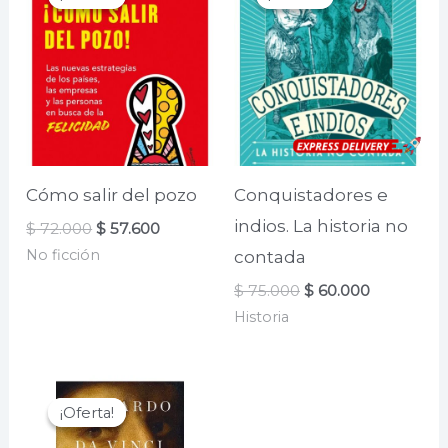
Cómo salir del pozo
Conquistadores e
indios. La historia no
El
El
$
72.000
$
57.600
precio
precio
No ficción
contada
original
actual
era:
es:
El
El
$
75.000
$
60.000
$ 72.000.
$ 57.600.
precio
precio
Historia
original
actual
era:
es:
$ 75.000.
$ 60.000.
¡Oferta!
¡Oferta!