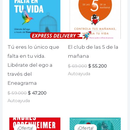
Tú eres lo único que
El club de las 5 de la
falta en tu vida.
mañana
Libérate del ego a
El
El
$
69.000
$
55.200
precio
precio
Autoayuda
través del
original
actual
era:
es:
Eneagrama
$ 69.000.
$ 55.200.
El
El
$
59.000
$
47.200
precio
precio
Autoayuda
original
actual
era:
es:
$ 59.000.
$ 47.200.
¡Oferta!
¡Oferta!
¡Oferta!
¡Oferta!