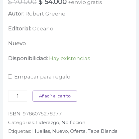
El
El
$
70.000
$
54.000
+envío gratis
precio
precio
Autor:
Robert Greene
original
actual
Editorial:
Oceano
era:
es:
Nuevo
$ 70.000.
$ 54.000.
Disponibilidad:
Hay existencias
Empacar para regalo
Guia
Añadir al carrito
rapida
ISBN:
9786075278377
de
Categorías:
Liderazgo
,
No ficción
las
Etiquetas:
Huellas
,
Nuevo
,
Oferta
,
Tapa Blanda
48