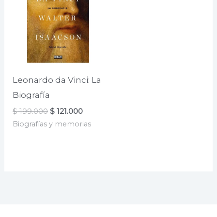
Leonardo da Vinci: La
Biografía
El
El
$
199.000
$
121.000
precio
precio
Biografías y memorias
original
actual
era:
es:
$ 199.000.
$ 121.000.