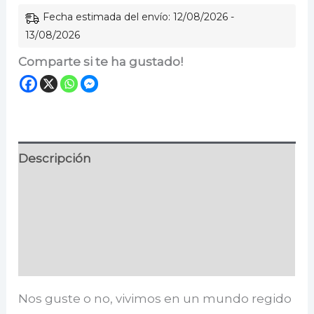
leyes
Fecha estimada del envío: 12/08/2026 -
del
13/08/2026
poder
Comparte si te ha gustado!
cantidad
Descripción
Información adicional
Especificaciones
Valoraciones (0)
Nos guste o no, vivimos en un mundo regido