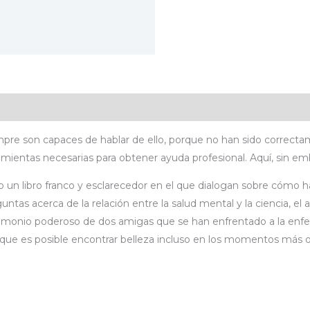
icaciones
Valoraciones (0)
mpre son capaces de hablar de ello, porque no han sido correct
ientas necesarias para obtener ayuda profesional. Aquí, sin emb
to un libro franco y esclarecedor en el que dialogan sobre cómo ha 
tas acerca de la relación entre la salud mental y la ciencia, el art
testimonio poderoso de dos amigas que se han enfrentado a la en
ar que es posible encontrar belleza incluso en los momentos más 