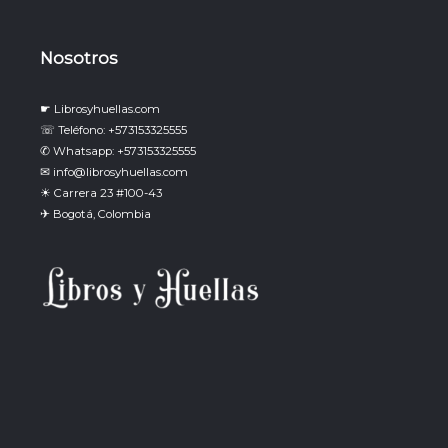
Nosotros
☛ Librosyhuellas.com
☏ Teléfono: +573153325555
✆ Whatsapp: +573153325555
✉ info@librosyhuellas.com
☀ Carrera 23 #100-43
✈ Bogotá, Colombia