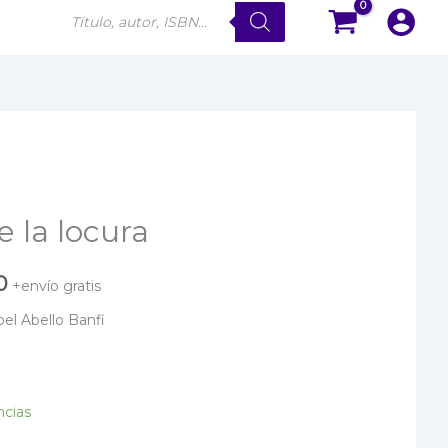
Búsqueda
de
productos
e la locura
El
0
+envío gratis
precio
bel Abello Banfi
actual
es:
ncias
.
$ 44.000.