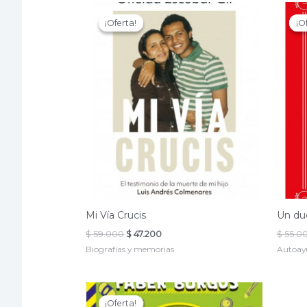
¡Oferta!
¡Oferta!
¡O
¡O
Mi Vía Crucis
Un du
El
El
$
59.000
$
47.200
$
55.0
precio
precio
Biografías y memorias
Autoay
original
actual
era:
es:
$ 59.000.
$ 47.200.
¡Oferta!
¡Oferta!