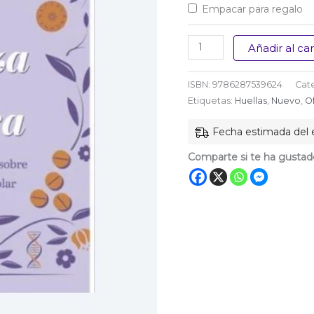
Empacar para regalo
La
Añadir al car
belleza
de
ISBN:
9786287539624
Cat
la
Etiquetas:
Huellas
,
Nuevo
,
O
locura
Fecha estimada del e
cantidad
Comparte si te ha gustad