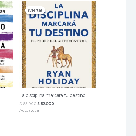
¡Oferta!
¡Oferta!
La disciplina marcará tu destino
El
El
$
65.000
$
52.000
precio
precio
Autoayuda
original
actual
era:
es:
$ 65.000.
$ 52.000.