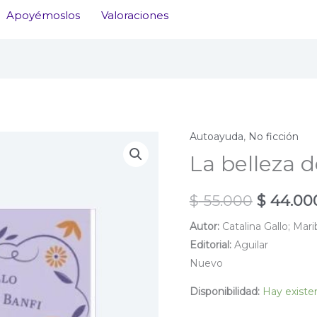
Apoyémoslos
Valoraciones
Autoayuda
,
No ficción
La belleza d
El
$
55.000
$
44.00
precio
Autor:
Catalina Gallo; Mari
Editorial:
Aguilar
original
Nuevo
era:
Disponibilidad:
Hay existe
$ 55.000