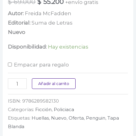
El
El
$
69.000
$
55.200
+envío gratis
precio
precio
Autor:
Freida McFadden
Editorial:
Suma de Letras
original
actual
Nuevo
era:
es:
$ 69.000.
$ 55.200.
Disponibilidad:
Hay existencias
Empacar para regalo
La
Añadir al carrito
empleada
ISBN:
9786289582130
(La
Categorías:
Ficción
,
Policiaca
asistenta
Etiquetas:
Huellas
,
Nuevo
,
Oferta
,
Penguin
,
Tapa
1)
Blanda
cantidad