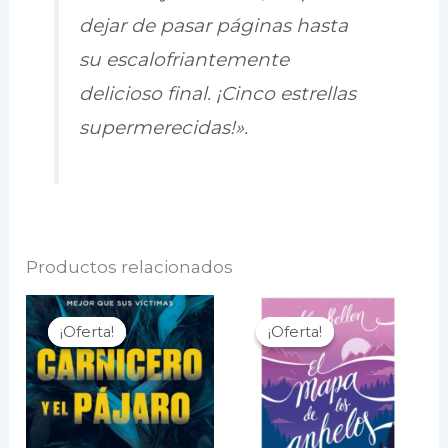
dejar de pasar páginas hasta
su escalofriantemente
delicioso final. ¡Cinco estrellas
supermerecidas!».
Productos relacionados
¡Oferta!
¡Oferta!
¡Oferta!
¡Oferta!