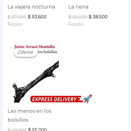
La viajera nocturna
La nena
El
El
El
El
$
67.000
$
53.600
$
55.000
$
38.500
precio
precio
precio
precio
Ficción
Ficción
original
actual
original
actual
era:
es:
era:
es:
$ 67.000.
$ 53.600.
$ 55.000.
$ 38.500.
¡Oferta!
¡Oferta!
Las manos en los
bolsillos
El
El
$
69.000
$
55.200