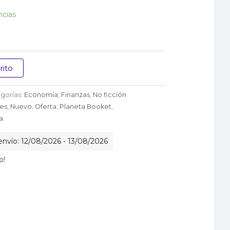
0.
$ 36.000.
ncias
rito
gorías:
Economía
,
Finanzas
,
No ficción
es
,
Nuevo
,
Oferta
,
Planeta Booket
,
a
nvío: 12/08/2026 - 13/08/2026
o!