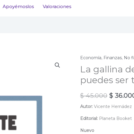
Apoyémoslos
Valoraciones
Economía
,
Finanzas
,
No f
La gallina d
puedes ser 
El
$
45.000
$
36.00
precio
Autor:
Vicente Hernádez
original
Editorial:
Planeta Booket
era:
Nuevo