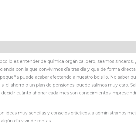
icaciones
Valoraciones (0)
oco lo es entender de química orgánica, pero, seamos sinceros, 
encia con la que convivimos día tras día y que de forma directa 
equeña puede acabar afectando a nuestro bolsillo. No saber qu
 si el ahorro o un plan de pensiones, puede salirnos muy caro. S
 o decidir cuánto ahorrar cada mes son conocimientos imprescind
con ideas muy sencillas y consejos prácticos, a administrarnos m
algún día vivir de rentas.