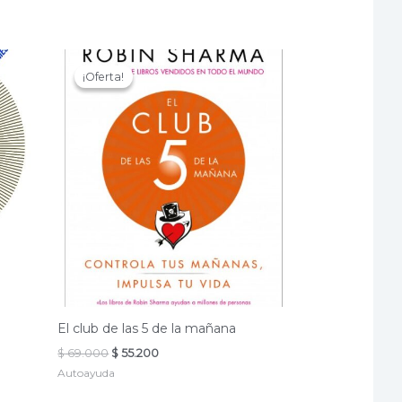
¡Oferta!
¡Oferta!
El club de las 5 de la mañana
El
El
$
69.000
$
55.200
precio
precio
Autoayuda
original
actual
era:
es: