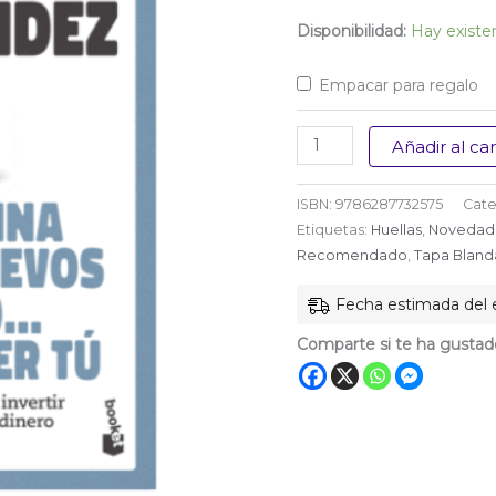
$ 45.00
Disponibilidad:
Hay existe
Empacar para regalo
La
Añadir al car
gallina
de
ISBN:
9786287732575
Cate
los
Etiquetas:
Huellas
,
Novedad
huevos
Recomendado
,
Tapa Bland
de
Fecha estimada del e
oro...
puedes
Comparte si te ha gustad
ser
tú
cantidad