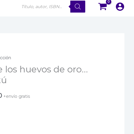
Búsqueda
de
productos
icción
e los huevos de oro…
tú
El
0
+envío gratis
precio
actual
es: