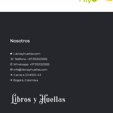
Nosotros
☛ Librosyhuellas.com
☏ Teléfono: +573153325555
✆ Whatsapp: +573153325555
✉ info@librosyhuellas.com
☀ Carrera 23 #100-43
✈ Bogotá, Colombia