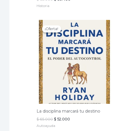
precio
precio
Historia
original
actual
era:
es:
$ 65.000.
$ 60.400.
¡Oferta!
¡Oferta!
La disciplina marcará tu destino
El
El
$
65.000
$
52.000
precio
precio
Autoayuda
original
actual