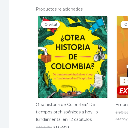
Productos relacionados
¡Oferta!
¡Oferta!
¡O
¡O
Otra historia de Colombia? De
Empre
tiempos prehispánicos a hoy: lo
$
90.5
Autoay
fundamental en 12 capítulos
El
El
$
65.000
$
60.400