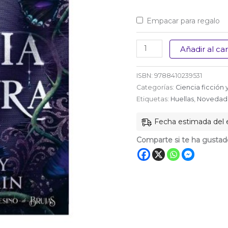
Empacar para regalo
La
Añadir al car
Novia
Oscura
ISBN:
9788410239531
cantidad
Categorías:
Ciencia ficción 
Etiquetas:
Huellas
,
Novedad
Fecha estimada del e
Comparte si te ha gustad