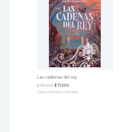
Las cadenas del rey
El
El
$
79.000
$
71.200
precio
precio
Ciencia ficción y fantasía
original
actual
era:
es:
$ 79.000.
$ 71.200.