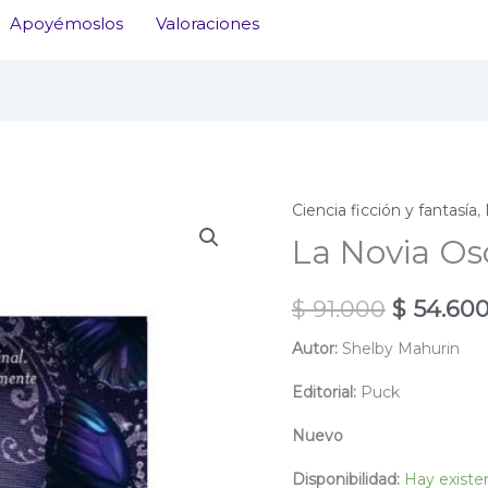
Apoyémoslos
Valoraciones
Ciencia ficción y fantasía
,
La Novia Os
El
$
91.000
$
54.60
precio
Autor:
Shelby Mahurin
original
Editorial:
Puck
era:
Nuevo
$ 91.000
Disponibilidad:
Hay existe