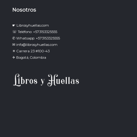
Nosotros
☛ Librosyhuellas.com
☏ Teléfono: +573153325555
✆ Whatsapp: +573153325555
✉ info@librosyhuellas.com
☀ Carrera 23 #100-43
✈ Bogotá, Colombia