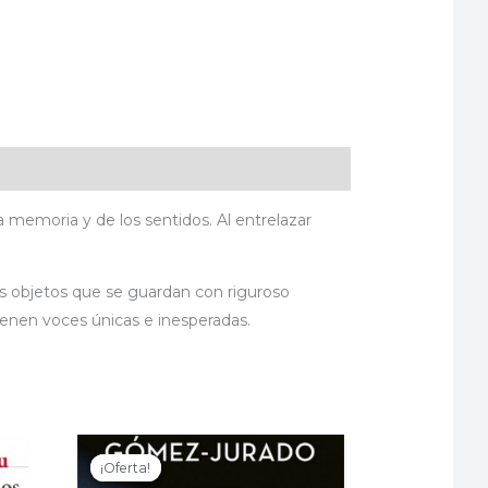
a memoria y de los sentidos. Al entrelazar
os objetos que se guardan con riguroso
ienen voces únicas e inesperadas.
¡Oferta!
¡Oferta!