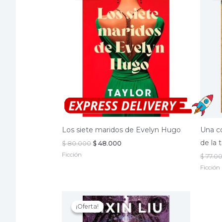
Los siete maridos de Evelyn Hugo
Una co
de la t
El
El
$
80.000
$
48.000
precio
precio
Ficción
$
77.0
original
actual
era:
es:
Ficción
$ 80.000.
$ 48.000.
¡Oferta!
¡Oferta!