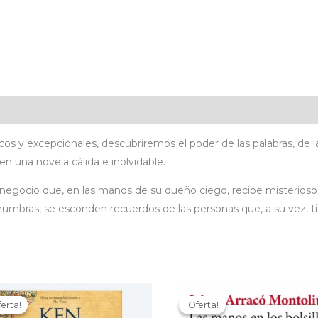
icaciones
Valoraciones (0)
icos y excepcionales, descubriremos el poder de las palabras, de l
en una novela cálida e inolvidable.
 negocio que, en las manos de su dueño ciego, recibe misterios
enumbras, se esconden recuerdos de las personas que, a su vez, t
ferta!
ferta!
¡Oferta!
¡Oferta!