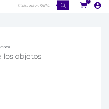
Búsqueda
de
productos
ránea
 los objetos