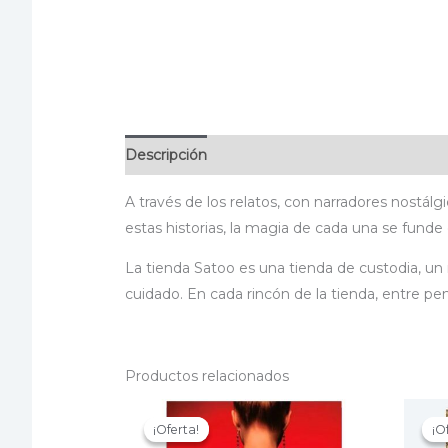
Descripción
Información adicional
Especif
A través de los relatos, con narradores nostálg
estas historias, la magia de cada una se funde 
La tienda Satoo es una tienda de custodia, un
cuidado. En cada rincón de la tienda, entre p
Productos relacionados
¡Oferta!
¡Oferta!
¡O
¡O