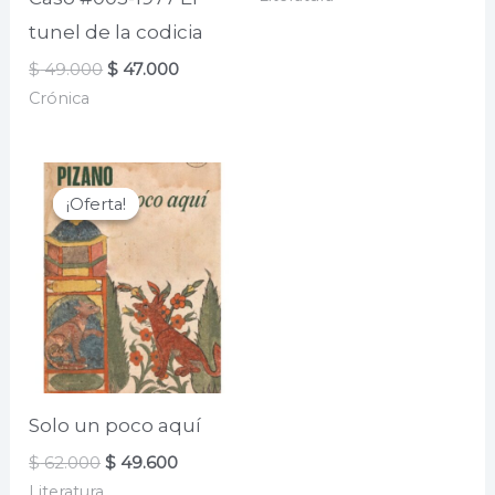
original
actual
era:
es:
tunel de la codicia
$ 75.000.
$ 60.000.
El
El
$
49.000
$
47.000
precio
precio
Crónica
original
actual
era:
es:
$ 49.000.
$ 47.000.
¡Oferta!
¡Oferta!
Solo un poco aquí
El
El
$
62.000
$
49.600
precio
precio
Literatura