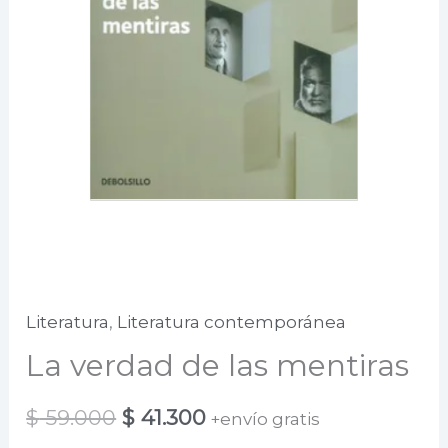
Literatura
,
Literatura contemporánea
La verdad de las mentiras
El
El
$
59.000
$
41.300
+envío gratis