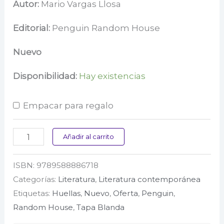
precio
precio
Autor:
Mario Vargas Llosa
original
actual
Editorial:
Penguin Random House
era:
es:
Nuevo
$ 59.000.
$ 41.300.
Disponibilidad:
Hay existencias
Empacar para regalo
La
Añadir al carrito
verdad
ISBN:
9789588886718
de
Categorías:
Literatura
,
Literatura contemporánea
las
Etiquetas:
Huellas
,
Nuevo
,
Oferta
,
Penguin
,
mentiras
Random House
,
Tapa Blanda
cantidad