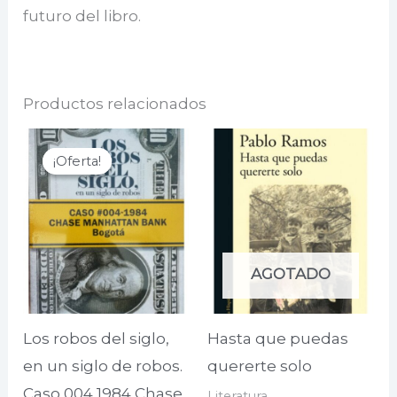
futuro del libro.
Productos relacionados
¡Oferta!
¡Oferta!
AGOTADO
Los robos del siglo,
Hasta que puedas
en un siglo de robos.
quererte solo
Caso 004 1984 Chase
Literatura