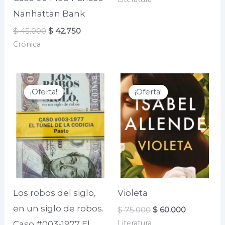
Nanhattan Bank
El
El
$
45.000
$
42.750
precio
precio
Crónica
original
actual
era:
es:
$ 45.000.
$ 42.750.
¡Oferta!
¡Oferta!
¡Oferta!
¡Oferta!
Los robos del siglo,
Violeta
en un siglo de robos.
El
El
$
75.000
$
60.000
precio
precio
Literatura
Caso #003-1977 El