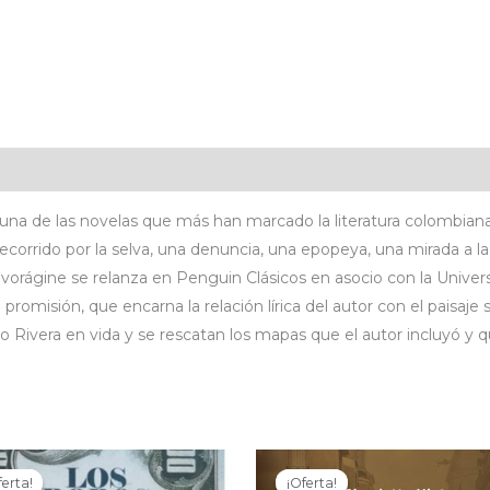
icaciones
Valoraciones (0)
 una de las novelas que más han marcado la literatura colombian
ecorrido por la selva, una denuncia, una epopeya, una mirada a la 
La vorágine se relanza en Penguin Clásicos en asocio con la Unive
romisión, que encarna la relación lírica del autor con el paisaje 
io Rivera en vida y se rescatan los mapas que el autor incluyó y 
ferta!
ferta!
¡Oferta!
¡Oferta!