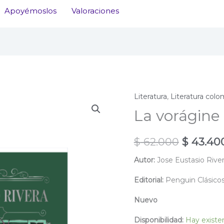
Apoyémoslos
Valoraciones
Literatura
,
Literatura col
La vorágine 
El
$
62.000
$
43.40
precio
Autor:
Jose Eustasio Rive
original
Editorial:
Penguin Clásico
era:
Nuevo
$ 62.000
Disponibilidad:
Hay existe