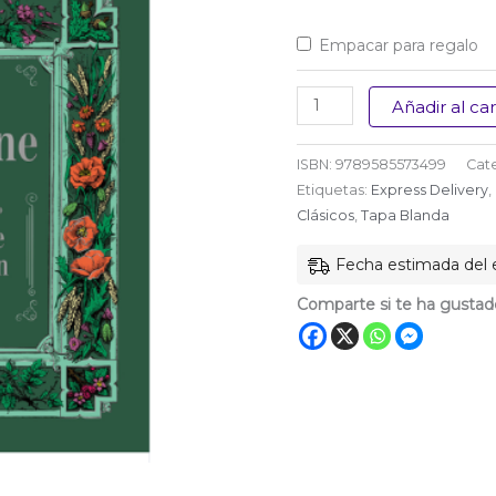
Empacar para regalo
La
Añadir al car
vorágine
edición
ISBN:
9789585573499
Cat
especial
Etiquetas:
Express Delivery
,
cantidad
Clásicos
,
Tapa Blanda
Fecha estimada del e
Comparte si te ha gustad