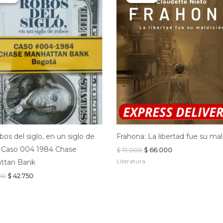
bos del siglo, en un siglo de
Frahona: La libertad fue su mal
. Caso 004 1984 Chase
El
El
$
71.000
$
66.000
precio
precio
Literatura
ttan Bank
original
actual
era:
es:
El
El
00
$
42.750
$ 71.000.
$ 66.000.
precio
precio
a
original
actual
era:
es:
$ 45.000.
$ 42.750.