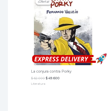
¡Oferta!
¡Oferta!
La conjura contra Porky
El
El
$
62.000
$
49.600
precio
precio
Literatura
original
actual
era:
es:
$ 62.000.
$ 49.600.