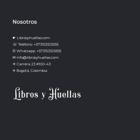
Nosotros
☛ Librosyhuellas.com
☏ Teléfono: +573153325555
✆ Whatsapp: +573153325555
✉ info@librosyhuellas.com
☀ Carrera 23 #100-43
✈ Bogotá, Colombia