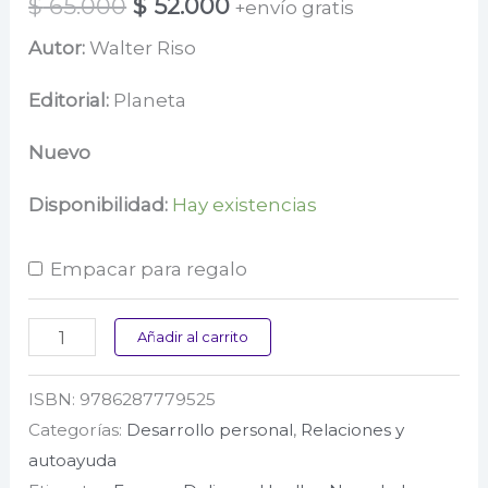
El
El
$
65.000
$
52.000
+envío gratis
precio
precio
Autor:
Walter Riso
original
actual
Editorial:
Planeta
era:
es:
Nuevo
$ 65.000.
$ 52.000.
Disponibilidad:
Hay existencias
Empacar para regalo
Los
Añadir al carrito
7
ISBN:
9786287779525
pilares
Categorías:
Desarrollo personal
,
Relaciones y
del
autoayuda
amor