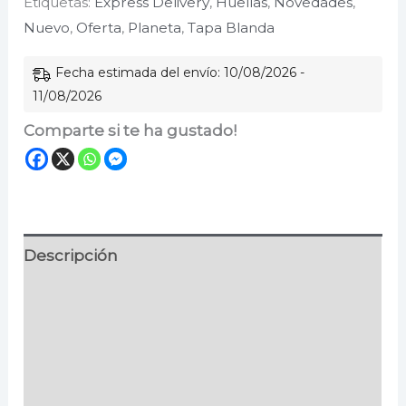
Etiquetas:
Express Delivery
,
Huellas
,
Novedades
,
propio
Nuevo
,
Oferta
,
Planeta
,
Tapa Blanda
cantidad
Fecha estimada del envío: 10/08/2026 -
11/08/2026
Comparte si te ha gustado!
Descripción
Información adicional
Especificaciones
Valoraciones (0)