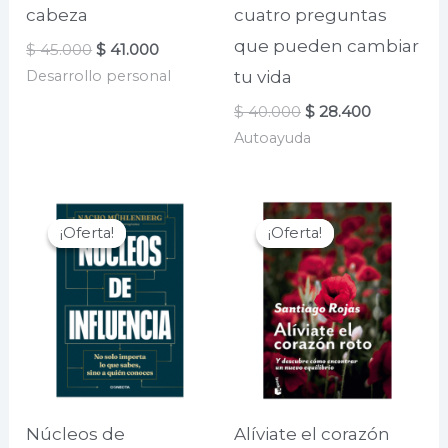
cabeza
cuatro preguntas
que pueden cambiar
El
El
$
45.000
$
41.000
precio
precio
Desarrollo personal
tu vida
original
actual
era:
es:
El
El
$
40.000
$
28.400
$ 45.000.
$ 41.000.
precio
precio
Autoayuda
original
actual
era:
es:
$ 40.000.
$ 28.400.
¡Oferta!
¡Oferta!
¡Oferta!
¡Oferta!
Núcleos de
Alíviate el corazón