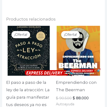
Productos relacionados
¡Oferta!
¡Oferta!
¡Oferta!
¡Oferta!
El paso a paso de la
Emprendiendo con
ley de la atracción: La
The Beerman
guía para manifestar
El
El
$
90.500
$
88.000
precio
precio
Autoayuda
tus deseos ya no es
original
actual