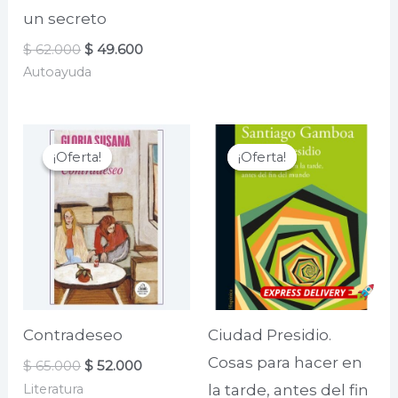
era:
es:
un secreto
$ 90.500.
$ 88.000.
El
El
$
62.000
$
49.600
precio
precio
Autoayuda
original
actual
era:
es:
$ 62.000.
$ 49.600.
¡Oferta!
¡Oferta!
¡Oferta!
¡Oferta!
Contradeseo
Ciudad Presidio.
Cosas para hacer en
El
El
$
65.000
$
52.000
precio
precio
Literatura
la tarde, antes del fin