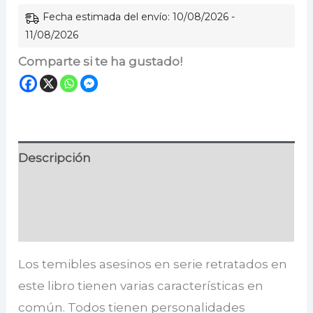
existen
Fecha estimada del envío: 10/08/2026 -
cantidad
11/08/2026
Comparte si te ha gustado!
Descripción
Información adicional
Valoraciones (0)
Los temibles asesinos en serie retratados en
este libro tienen varias características en
común. Todos tienen personalidades