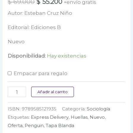
El
El
$
69.000
$
55.200
+envío gratis
precio
precio
Autor: Esteban Cruz Niño
original
actual
Editorial: Ediciones B
era:
es:
Nuevo
$ 69.000.
$ 55.200.
Disponibilidad:
Hay existencias
Empacar para regalo
Los
Añadir al carrito
monstruos
ISBN:
9789585121935
Categoría:
Sociología
en
Etiquetas:
Express Delivery
,
Huellas
,
Nuevo
,
Colombia
Oferta
,
Penguin
,
Tapa Blanda
sí