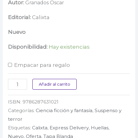
precio
precio
Autor:
Granados Oscar
original
actual
Editorial:
Calixta
era:
es:
Nuevo
$ 50.000.
$ 47.000.
Disponibilidad:
Hay existencias
Empacar para regalo
Malasombra
Añadir al carrito
cantidad
ISBN:
9786287631021
Categorías:
Ciencia ficción y fantasía
,
Suspenso y
terror
Etiquetas:
Calixta
,
Express Delivery
,
Huellas
,
Nuevo
,
Oferta
,
Tapa Blanda