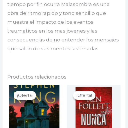
tiempo por fin ocurra Malasombra es una
obra de ritmo rapido y tono sencillo que
muestra el impacto de los eventos
traumaticos en los mas jovenes y las
consecuencias de no entender los mensajes
que salen de sus mentes lastimadas
Productos relacionados
¡Oferta!
¡Oferta!
¡Oferta!
¡Oferta!