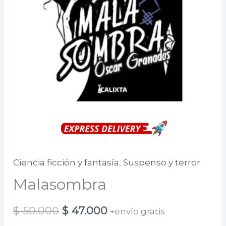
Ciencia ficción y fantasía
,
Suspenso y terror
Malasombra
El
El
$
50.000
$
47.000
+envío gratis