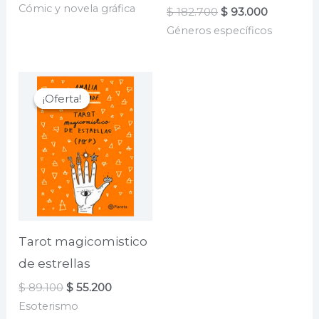
precio
precio
Cómic y novela gráfica
El
El
$
182.700
$
93.000
original
actual
precio
precio
era:
es:
Géneros específicos
original
actual
$ 149.000.
$ 111.000.
era:
es:
$ 182.700.
$ 93.000.
¡Oferta!
¡Oferta!
Tarot magicomistico
de estrellas
El
El
$
89.100
$
55.200
precio
precio
Esoterismo
original
actual