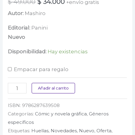
El
El
$
49.000
$
34.000
+envío gratis
precio
precio
Autor:
Mashiro
original
actual
Editorial:
Panini
era:
es:
Nuevo
$ 49.000.
$ 34.000.
Disponibilidad:
Hay existencias
Empacar para regalo
Mi
Añadir al carrito
amor
ISBN:
9786287639508
por
Categorías:
Cómic y novela gráfica
,
Géneros
Yamada
específicos
está
Etiquetas:
Huellas
,
Novedades
,
Nuevo
,
Oferta
,
al