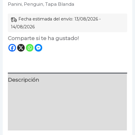
Panini
,
Penguin
,
Tapa Blanda
Nv.
999
Fecha estimada del envío: 13/08/2026 -
cantidad
14/08/2026
Comparte si te ha gustado!
Descripción
Información adicional
Especificaciones
Valoraciones (0)