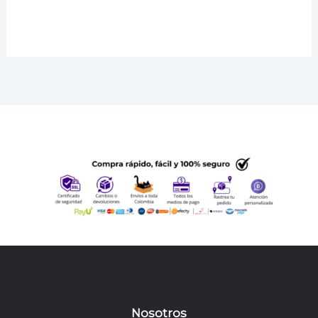
era:
es:
$ 89.100.
$ 55.200.
Nosotros