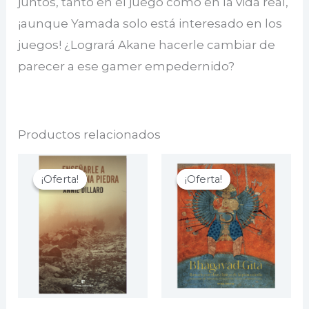
juntos, tanto en el juego como en la vida real,
¡aunque Yamada solo está interesado en los
juegos! ¿Logrará Akane hacerle cambiar de
parecer a ese gamer empedernido?
Productos relacionados
¡Oferta!
¡Oferta!
¡Oferta!
¡Oferta!