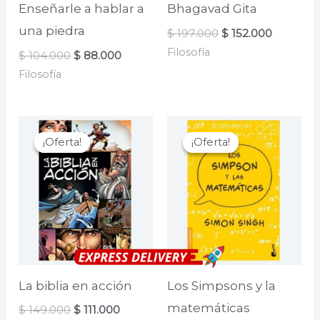
Enseñarle a hablar a
Bhagavad Gita
una piedra
El
El
$
197.000
$
152.000
precio
precio
Filosofía
El
El
$
104.000
$
88.000
original
actual
precio
precio
era:
es:
Filosofía
original
actual
$ 197.000.
$ 152.000
era:
es:
$ 104.000.
$ 88.000.
¡Oferta!
¡Oferta!
¡Oferta!
¡Oferta!
La biblia en acción
Los Simpsons y la
matemáticas
El
El
$
149.000
$
111.000