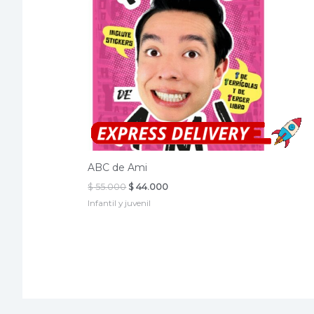
ABC de Ami
El
El
$
55.000
$
44.000
precio
precio
Infantil y juvenil
original
actual
era:
es:
$ 55.000.
$ 44.000.