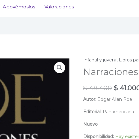
Apoyémoslos
Valoraciones
Infantil y juvenil
,
Libros pa
Narraciones
El
$
48.400
$
41.00
precio
Autor:
Edgar Allan Poe
original
Editorial:
Panamericana
era:
Nuevo
$ 48.40
Disponibilidad:
Hay existe