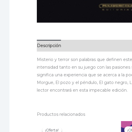
Descripción
Información adicional
Especif
Misterio y terror son palabras que definen est
intensidad tanto en su juego con las pasiones
significa una experiencia que se acerca a la po
Morgue, El pozo y el péndulo, El gato negro, L
lector encontrará en esta impecable edición.
Productos relacionados
¡Oferta!
¡Oferta!
¡O
¡O