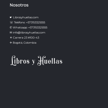
Nosotros
☛ Librosyhuellas.com
☏ Teléfono: +573153325555
✆ Whatsapp: +573153325555
✉ info@librosyhuellas.com
☀ Carrera 23 #100-43
✈ Bogotá, Colombia