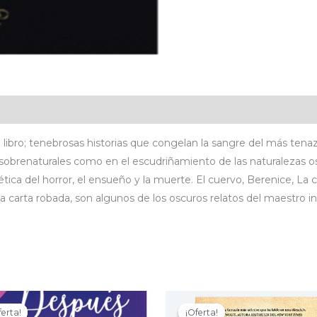
icaciones
Valoraciones (0)
e libro; tenebrosas historias que congelan la sangre del más tena
 sobrenaturales como en el escudriñamiento de las naturalezas os
ética del horror, el ensueño y la muerte. El cuervo, Berenice, La
a carta robada, son algunos de los oscuros relatos del maestro i
ferta!
ferta!
¡Oferta!
¡Oferta!