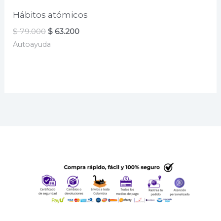
Hábitos atómicos
El
El
$
79.000
$
63.200
precio
precio
Autoayuda
original
actual
era:
es:
$ 79.000.
$ 63.200.