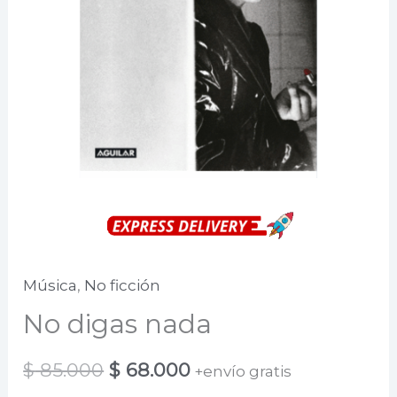
Música
,
No ficción
No digas nada
El
El
$
85.000
$
68.000
+envío gratis