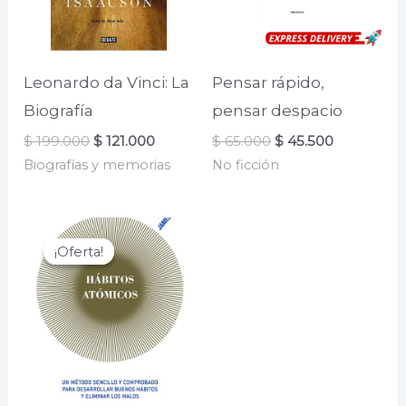
Leonardo da Vinci: La
Pensar rápido,
Biografía
pensar despacio
El
El
El
El
$
199.000
$
121.000
$
65.000
$
45.500
precio
precio
precio
precio
Biografías y memorias
No ficción
original
actual
original
actual
era:
es:
era:
es:
$ 199.000.
$ 121.000.
$ 65.000.
$ 45.500.
¡Oferta!
¡Oferta!