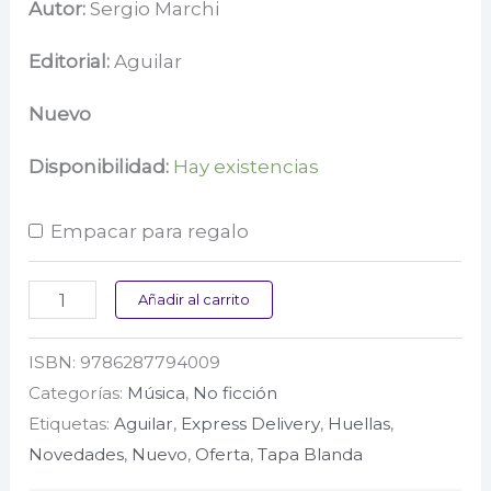
precio
precio
Autor:
Sergio Marchi
original
actual
Editorial:
Aguilar
era:
es:
Nuevo
$ 85.000.
$ 68.000.
Disponibilidad:
Hay existencias
Empacar para regalo
No
Añadir al carrito
digas
ISBN:
9786287794009
nada
Categorías:
Música
,
No ficción
cantidad
Etiquetas:
Aguilar
,
Express Delivery
,
Huellas
,
Novedades
,
Nuevo
,
Oferta
,
Tapa Blanda