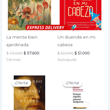
La mente bien
Un duende en mi
ajardinada
cabeza
El
El
El
El
$
72.000
$
57.600
$
55.000
$
51.000
precio
precio
precio
precio
Ciencias
Autoayuda
original
actual
original
actual
era:
es:
era:
es:
$ 72.000.
$ 57.600.
$ 55.000.
$ 51.000.
¡Oferta!
¡Oferta!
¡Oferta!
¡Oferta!