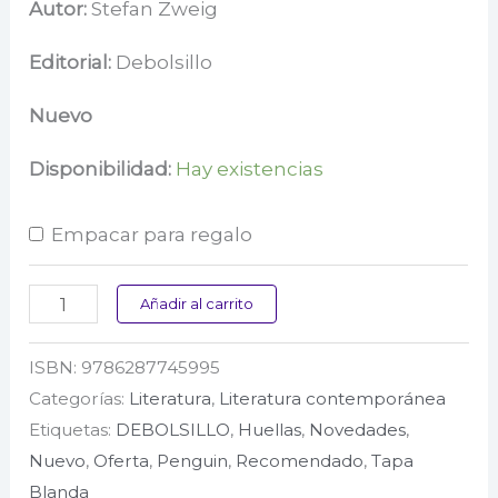
precio
precio
Autor:
Stefan Zweig
original
actual
Editorial:
Debolsillo
era:
es:
Nuevo
$ 39.000.
$ 27.300.
Disponibilidad:
Hay existencias
Empacar para regalo
Novela
Añadir al carrito
de
ISBN:
9786287745995
ajedrez
Categorías:
Literatura
,
Literatura contemporánea
cantidad
Etiquetas:
DEBOLSILLO
,
Huellas
,
Novedades
,
Nuevo
,
Oferta
,
Penguin
,
Recomendado
,
Tapa
Blanda