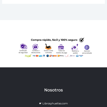
Nosotros
☛ Librosyhuellas.com