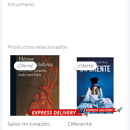
inhumano.
Productos relacionados
¡Oferta!
¡Oferta!
¡Oferta!
¡Oferta!
Salvo mi corazón,
Diferente