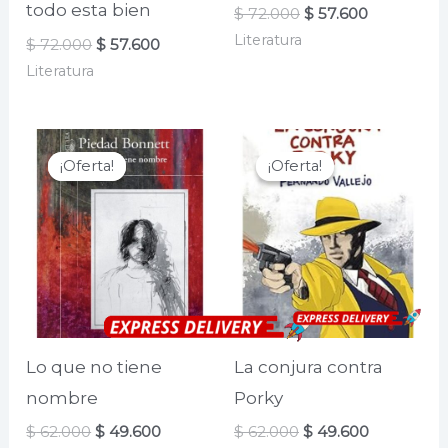
todo esta bien
El
El
$
72.000
$
57.600
precio
precio
Literatura
El
El
$
72.000
$
57.600
original
actual
precio
precio
era:
es:
Literatura
original
actual
$ 72.000.
$ 57.600.
era:
es:
$ 72.000.
$ 57.600.
¡Oferta!
¡Oferta!
¡Oferta!
¡Oferta!
Lo que no tiene
La conjura contra
nombre
Porky
El
El
El
El
$
62.000
$
49.600
$
62.000
$
49.600