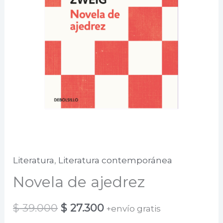
Literatura
,
Literatura contemporánea
Novela de ajedrez
El
El
$
39.000
$
27.300
+envío gratis