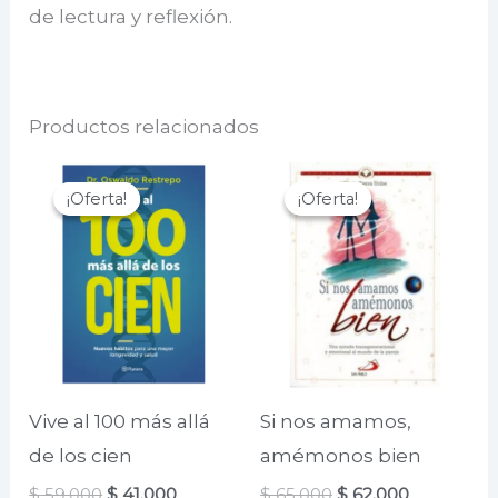
de lectura y reflexión.
Productos relacionados
¡Oferta!
¡Oferta!
¡Oferta!
¡Oferta!
Vive al 100 más allá
Si nos amamos,
de los cien
amémonos bien
El
El
El
El
$
59.000
$
41.000
$
65.000
$
62.000