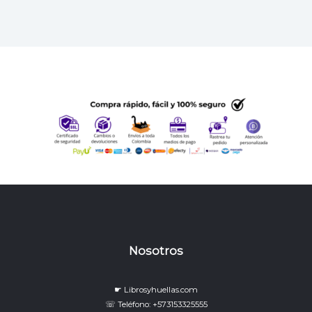
Nosotros
☛ Librosyhuellas.com
☏ Teléfono: +573153325555