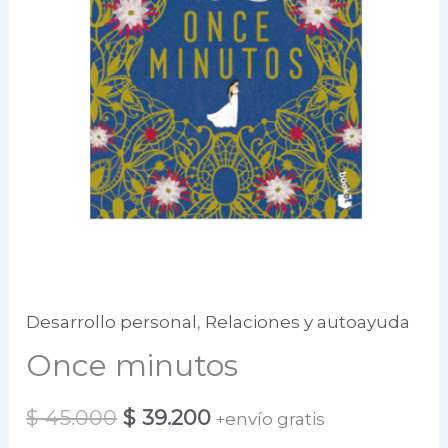
Desarrollo personal
,
Relaciones y autoayuda
Once minutos
El
El
$
45.000
$
39.200
+envío gratis