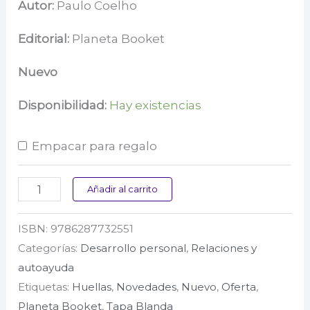
precio
precio
Autor:
Paulo Coelho
original
actual
Editorial:
Planeta Booket
era:
es:
Nuevo
$ 45.000.
$ 39.200.
Disponibilidad:
Hay existencias
Empacar para regalo
Once
Añadir al carrito
minutos
ISBN:
9786287732551
cantidad
Categorías:
Desarrollo personal
,
Relaciones y
autoayuda
Etiquetas:
Huellas
,
Novedades
,
Nuevo
,
Oferta
,
Planeta Booket
,
Tapa Blanda