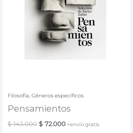
Filosofía
,
Géneros específicos
Pensamientos
El
El
$
143.000
$
72.000
+envío gratis