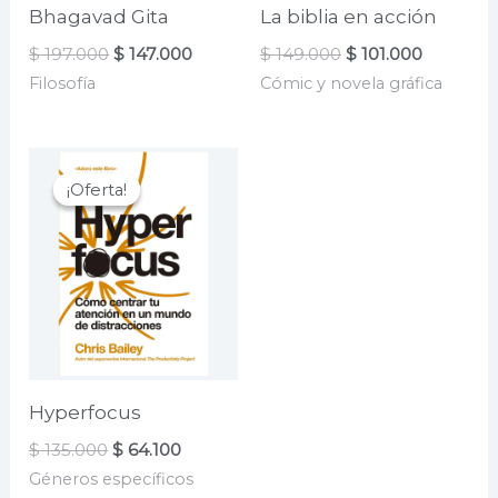
Bhagavad Gita
La biblia en acción
El
El
El
El
$
197.000
$
147.000
$
149.000
$
101.000
precio
precio
precio
precio
Filosofía
Cómic y novela gráfica
original
actual
original
actual
era:
es:
era:
es:
$ 197.000.
$ 147.000.
$ 149.000.
$ 101.000
¡Oferta!
¡Oferta!
Hyperfocus
El
El
$
135.000
$
64.100
precio
precio
Géneros específicos
original
actual