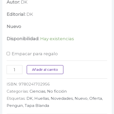
precio
precio
Autor:
DK
original
actual
Editorial:
DK
era:
es:
Nuevo
$ 109.000.
$ 87.200.
Disponibilidad:
Hay existencias
Empacar para regalo
Plantas
Añadir al carrito
y
ISBN:
9780241702956
hongos
Categorías:
Ciencias
,
No ficción
cantidad
Etiquetas:
DK
,
Huellas
,
Novedades
,
Nuevo
,
Oferta
,
Penguin
,
Tapa Blanda