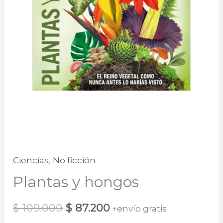
Ciencias
,
No ficción
Plantas y hongos
El
El
$
109.000
$
87.200
+envío gratis