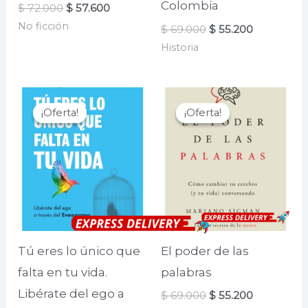
Colombia
El
El
$
72.000
$
57.600
precio
precio
No ficción
El
El
$
69.000
$
55.200
original
actual
precio
precio
era:
es:
Historia
original
actual
$ 72.000.
$ 57.600.
era:
es:
$ 69.000.
$ 55.200.
¡Oferta!
¡Oferta!
¡Oferta!
¡Oferta!
Tú eres lo único que
El poder de las
falta en tu vida.
palabras
Libérate del ego a
El
El
$
69.000
$
55.200
precio
precio