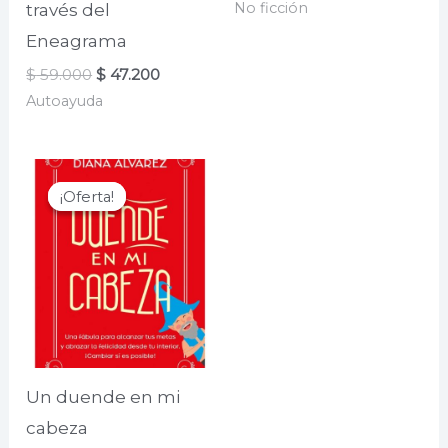
No ficción
través del
original
actual
era:
es:
Eneagrama
$ 69.000.
$ 55.200.
El
El
$
59.000
$
47.200
precio
precio
Autoayuda
original
actual
era:
es:
$ 59.000.
$ 47.200.
¡Oferta!
¡Oferta!
Un duende en mi
cabeza