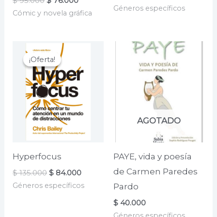
$
95.000
$
76.000
precio
precio
Géneros específicos
precio
precio
Cómic y novela gráfica
original
actual
original
actual
era:
es:
era:
es:
$ 62.000.
$ 49.600.
$ 95.000.
$ 76.000.
¡Oferta!
¡Oferta!
AGOTADO
Hyperfocus
PAYE, vida y poesía
de Carmen Paredes
El
El
$
135.000
$
84.000
precio
precio
Géneros específicos
Pardo
original
actual
era:
es:
$
40.000
$ 135.000.
$ 84.000.
Géneros específicos