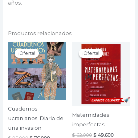
años.
Productos relacionados
¡Oferta!
¡Oferta!
¡Oferta!
¡Oferta!
Cuadernos
Maternidades
ucranianos. Diario de
imperfectas
una invasión
El
El
$
62.000
$
49.600
El
El