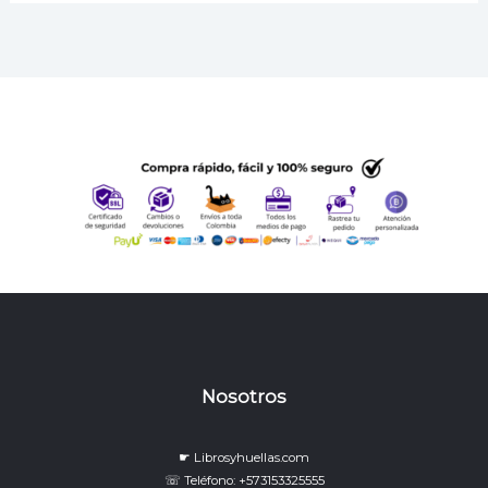
Nosotros
☛ Librosyhuellas.com
☏ Teléfono: +573153325555