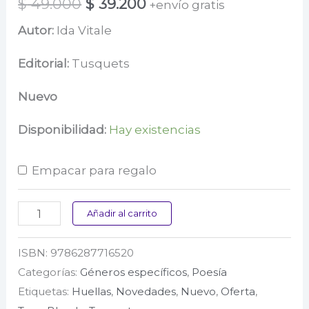
El
El
$
49.000
$
39.200
+envío gratis
precio
precio
Autor:
Ida Vitale
original
actual
Editorial:
Tusquets
era:
es:
Nuevo
$ 49.000.
$ 39.200.
Disponibilidad:
Hay existencias
Empacar para regalo
Poemas
Añadir al carrito
de
ISBN:
9786287716520
juventud
Categorías:
Géneros específicos
,
Poesía
(1943-
Etiquetas:
Huellas
,
Novedades
,
Nuevo
,
Oferta
,
1946)