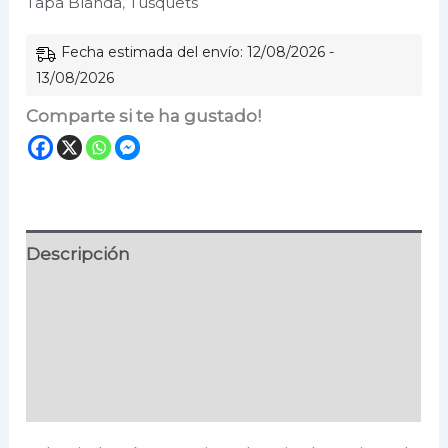
Tapa Blanda
,
Tusquets
cantidad
Fecha estimada del envío: 12/08/2026 -
13/08/2026
Comparte si te ha gustado!
Descripción
Información adicional
Especificaciones
Valoraciones (0)